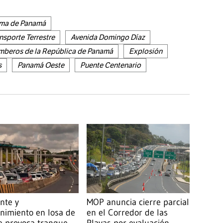
ima de Panamá
nsporte Terrestre
Avenida Domingo Díaz
beros de la República de Panamá
Explosión
s
Panamá Oeste
Puente Centenario
nte y
MOP anuncia cierre parcial
nimiento en losa de
en el Corredor de las
e provoca tranque
Playas por evaluación