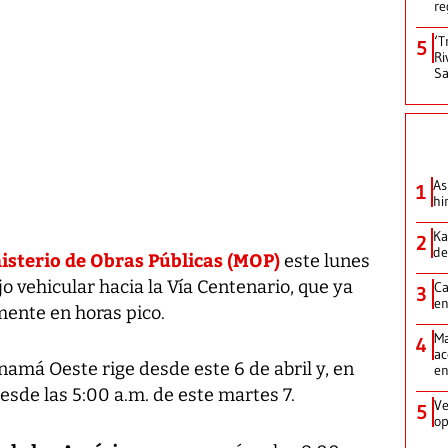
re
‘T
5
Ri
Sa
As
1
hi
Ka
2
de
isterio de Obras Públicas (MOP)
este lunes
lujo vehicular hacia la Vía Centenario, que ya
Ca
3
en
mente en horas pico.
Ma
4
ac
namá Oeste rige desde este 6 de abril y, en
e
desde las 5:00 a.m. de este martes 7.
Ve
5
op