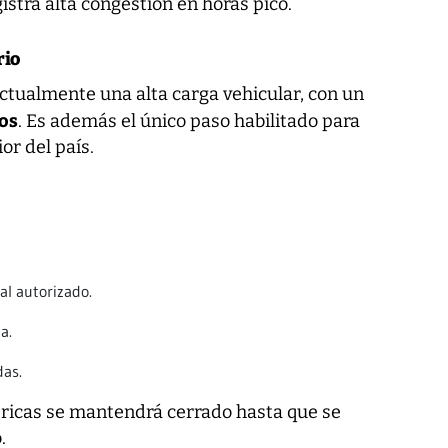
gistra alta congestión en horas pico.
rio
ctualmente una alta carga vehicular, con un
os
. Es además el único paso habilitado para
or del país.
al autorizado.
a.
das.
éricas se mantendrá cerrado hasta que se
.