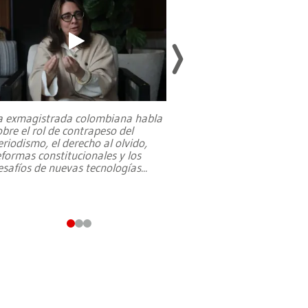
a exmagistrada colombiana habla
Entre recuerdos y es
obre el rol de contrapeso del
referencias hacia sus
eriodismo, el derecho al olvido,
presidente de Brasil,
eformas constitucionales y los
da Silva, oficializó 
esafíos de nuevas tecnologías
...
candidatura
...