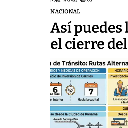
Inicio
>
Panamá
>
Nacional
NACIONAL
Así puedes 
el cierre d