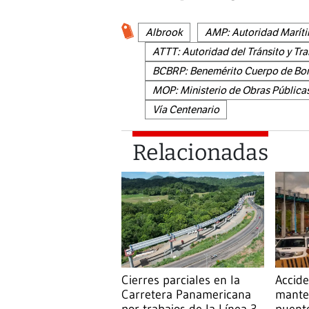
Albrook
AMP: Autoridad Marít
ATTT: Autoridad del Tránsito y Tra
BCBRP: Benemérito Cuerpo de Bom
MOP: Ministerio de Obras Pública
Vía Centenario
Relacionadas
Cierres parciales en la
Accide
Carretera Panamericana
mante
por trabajos de la Línea 3
puent