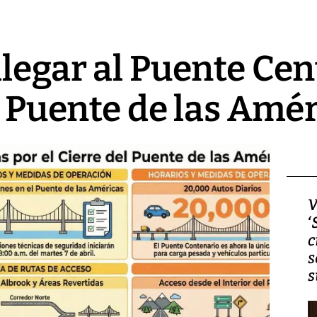
llegar al Puente Cen
el Puente de las Amé
Video, Japón: Terremoto
V
deja heridos y graves
‘
daños en Kumamoto
c
s
s