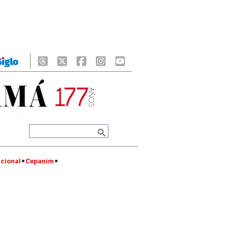
cional
Cepanim