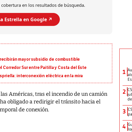
 cobertura en los resultados de búsqueda.
a Estrella en Google ↗️
recibirán mayor subsidio de combustible
 Corredor Sur entre Paitilla y Costa del Este
Au
1
al
priella: interconexión eléctrica en la mira
Es
CS
2
 las Américas, tras el incendio de un camión
ju
de
ha obligado a redirigir el tránsito hacia el
temporal de conexión.
CS
3
pa
Gu
4
lo