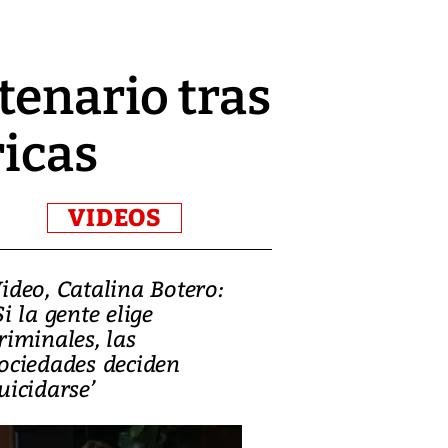
tenario tras
ricas
VIDEOS
ideo, Catalina Botero:
Video: Lula la
Si la gente elige
candidatura 
riminales, las
promesas de i
ociedades deciden
en defensa, ed
uicidarse’
tierras raras