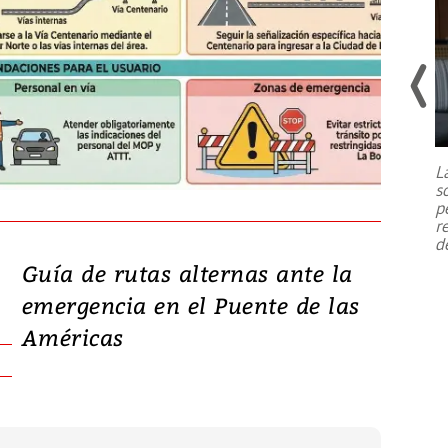
Un fuerte terremoto de magnitud
7,1 se registró este martes 28 de
julio en la prefectura de Kumamoto,
L
al sur de Japón, provocando una
s
emergencia de gran
...
p
r
d
Guía de rutas alternas ante la
emergencia en el Puente de las
Américas