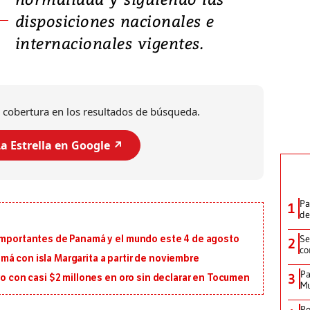
disposiciones nacionales e
internacionales vigentes.
 cobertura en los resultados de búsqueda.
a Estrella en Google ↗️
Pa
1
de
Se
 importantes de Panamá y el mundo este 4 de agosto
2
co
á con isla Margarita a partir de noviembre
Pa
3
ro con casi $2 millones en oro sin declarar en Tocumen
Mu
Po