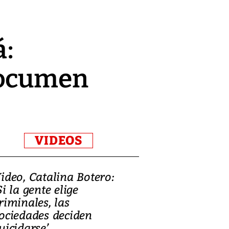
:
Tocumen
VIDEOS
ideo, Catalina Botero:
Video: Lula la
Si la gente elige
candidatura 
riminales, las
promesas de i
ociedades deciden
en defensa, ed
uicidarse’
tierras raras