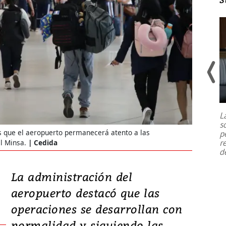
Un fuerte terremoto de magnitud
7,1 se registró este martes 28 de
julio en la prefectura de Kumamoto,
L
al sur de Japón, provocando una
s
emergencia de gran
...
s que el aeropuerto permanecerá atento a las
p
r
l Minsa.
Cedida
d
La administración del
aeropuerto destacó que las
operaciones se desarrollan con
normalidad y siguiendo las