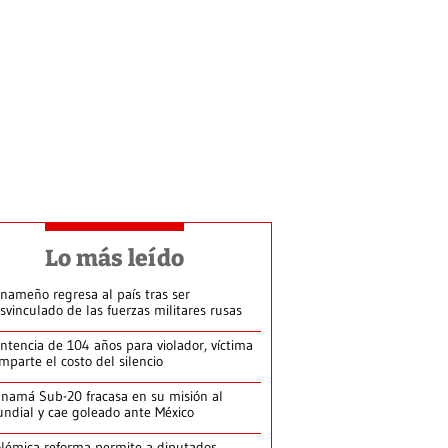
Lo más leído
nameño regresa al país tras ser
svinculado de las fuerzas militares rusas
ntencia de 104 años para violador, víctima
mparte el costo del silencio
namá Sub-20 fracasa en su misión al
ndial y cae goleado ante México
lémica reforma permite a diputados