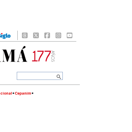
cional
Cepanim