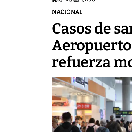
Inicio
>
Panamá
>
Nacional
NACIONAL
Casos de s
Aeropuerto
refuerza mo