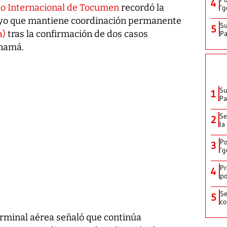
4
to Internacional de Tocumen
recordó la
‘g
yo que mantiene coordinación permanente
Su
5
a)
tras la confirmación de dos casos
P
anamá.
Su
1
P
Se
2
la
Po
3
‘g
Pr
4
po
Se
5
co
erminal aérea señaló que continúa