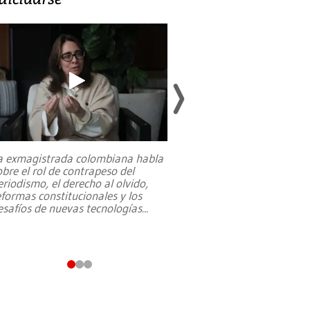
a exmagistrada colombiana habla
Entre recuerdos y es
obre el rol de contrapeso del
referencias hacia sus
eriodismo, el derecho al olvido,
presidente de Brasil,
eformas constitucionales y los
da Silva, oficializó 
esafíos de nuevas tecnologías
...
candidatura
...