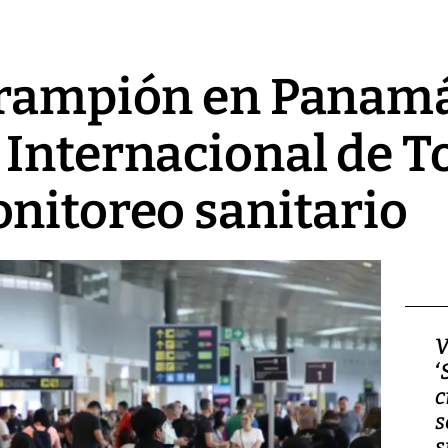
arampión en Panamá
 Internacional de 
nitoreo sanitario
Video, Japón: Terremoto
V
deja heridos y graves
‘
daños en Kumamoto
c
s
s