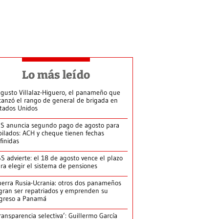
Lo más leído
gusto Villalaz-Higuero, el panameño que
canzó el rango de general de brigada en
tados Unidos
S anuncia segundo pago de agosto para
bilados: ACH y cheque tienen fechas
finidas
S advierte: el 18 de agosto vence el plazo
ra elegir el sistema de pensiones
erra Rusia-Ucrania: otros dos panameños
gran ser repatriados y emprenden su
greso a Panamá
ransparencia selectiva’: Guillermo García