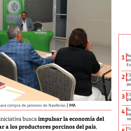
Au
1
al
Es
CS
2
ju
de
CS
3
pa
para compra de jamones de Naviferias
IMA
Gu
4
lo
impulsar la economía del
iniciativa busca
re
r a los productores porcinos del país
,
‘T
5