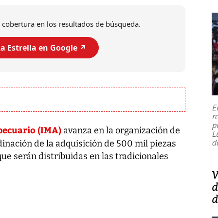
 cobertura en los resultados de búsqueda.
a Estrella en Google ↗️
E
r
p
pecuario (IMA)
avanza en la organización de
L
d
dinación de la adquisición de 500 mil piezas
ue serán distribuidas en las tradicionales
V
d
d