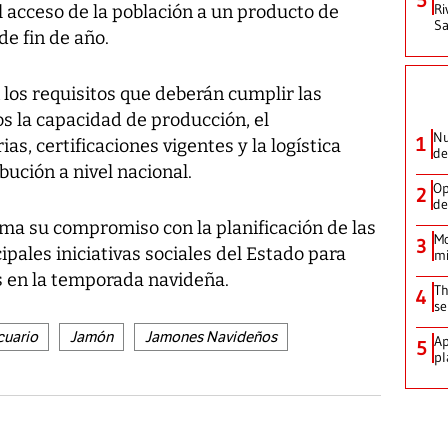
Ri
 acceso de la población a un producto de
Sa
de fin de año.
 los requisitos que deberán cumplir las
s la capacidad de producción, el
Nu
1
s, certificaciones vigentes y la logística
de
bución a nivel nacional.
Op
2
de
rma su compromiso con la planificación de las
Mo
3
ipales iniciativas sociales del Estado para
mi
s en la temporada navideña.
Th
4
se
cuario
Jamón
Jamones Navideños
Ap
5
pl