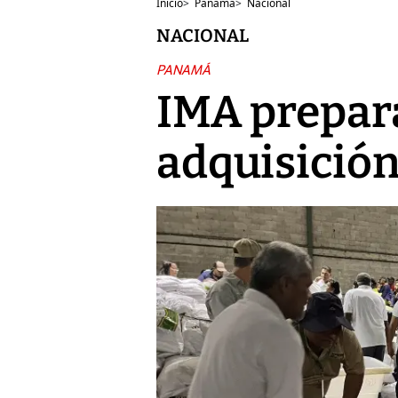
Inicio
>
Panamá
>
Nacional
NACIONAL
PANAMÁ
IMA prepara
adquisició