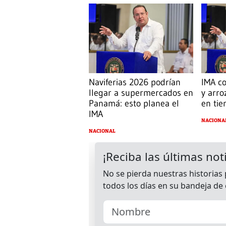
Naviferias 2026 podrían
IMA co
llegar a supermercados en
y arr
Panamá: esto planea el
en tie
IMA
NACIONA
NACIONAL