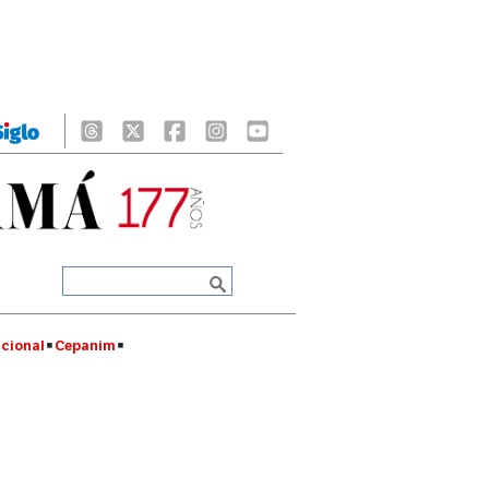
cional
Cepanim