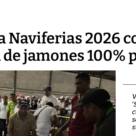
 Naviferias 2026 c
n de jamones 100%
V
‘
c
s
s