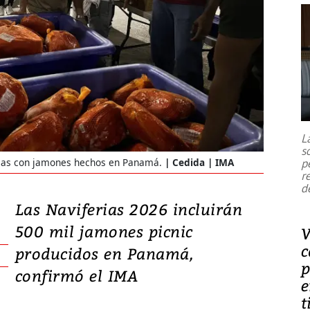
L
s
p
erias con jamones hechos en Panamá.
Cedida | IMA
r
d
Las Naviferias 2026 incluirán
500 mil jamones picnic
V
c
producidos en Panamá,
p
confirmó el IMA
e
t