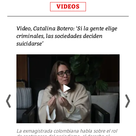
VIDEOS
Video, Catalina Botero: ‘Si la gente elige
criminales, las sociedades deciden
suicidarse’
La exmagistrada colombiana habla sobre el rol