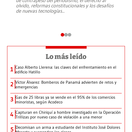
de contrapeso del periodismo, el derecho al
olvido, reformas constitucionales y los desafíos
de nuevas tecnologías
...
Lo más leído
Caso Alberto Llerena: las claves del enfrentamiento en el
1
edificio Hatillo
Víctor Álvarez: Bomberos de Panamá advierten de retos y
2
emergencias
Gas de 25 libras ya se vende en el 95% de los comercios
3
minoristas, según Acodeco
Capturan en Chiriquí a hombre investigado en la Operación
4
Trillizas por nuevo caso de violación a una menor
Decomisan un arma a estudiante del Instituto José Dolores
5