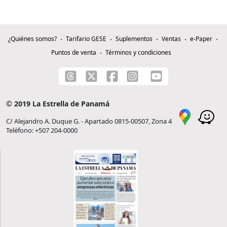
¿Quiénes somos?
Tarifario GESE
Suplementos
Ventas
e-Paper
Puntos de venta
Términos y condiciones
© 2019 La Estrella de Panamá
C/ Alejandro A. Duque G. - Apartado 0815-00507, Zona 4
Teléfono: +507 204-0000