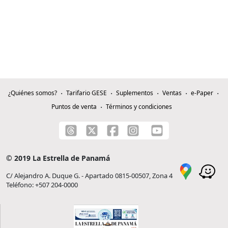
¿Quiénes somos?
Tarifario GESE
Suplementos
Ventas
e-Paper
Puntos de venta
Términos y condiciones
© 2019 La Estrella de Panamá
C/ Alejandro A. Duque G. - Apartado 0815-00507, Zona 4
Teléfono: +507 204-0000