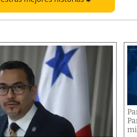
Pa
Pa
mi