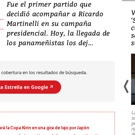
Fue el primer partido que
Video, Japón: Terremoto
V
decidió acompañar a Ricardo
deja heridos y graves
‘
Martinelli en su campaña
daños en Kumamoto
c
presidencial. Hoy, la llegada de
s
los panameñistas los dej...
s
 cobertura en los resultados de búsqueda.
a Estrella en Google ↗️
Un fuerte terremoto de magnitud
7,1 se registró este martes 28 de
julio en la prefectura de Kumamoto,
L
al sur de Japón, provocando una
s
emergencia de gran
...
p
ará la Copa Kirin en una gira de lujo por Japón
r
d