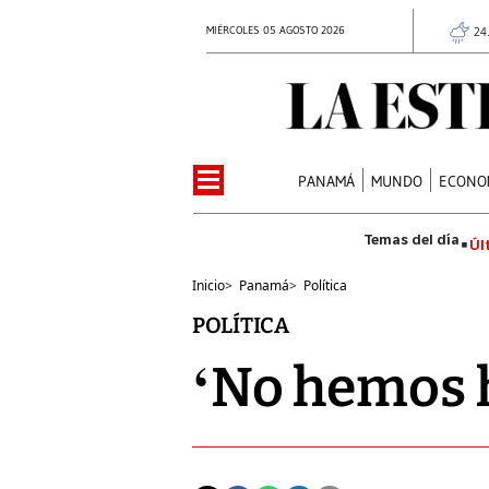
MIÉRCOLES 05 AGOSTO 2026
24
PANAMÁ
MUNDO
ECONO
Úl
Inicio
>
Panamá
>
Política
POLÍTICA
‘No hemos h