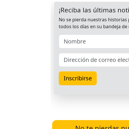
No te pierdas nu