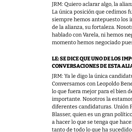
JRM: Quiero aclarar algo, la alia
La única posición que cedimos fu
siempre hemos antepuesto los int
de la alianza, su fortaleza. No
hablado con Varela, ni hemos ne
momento hemos negociado pues
LE: SE DICE QUE UNO DE LOS I
CONVERSACIONES DE ESTA ALI
JRM: Ya le digo la única candidat
Conversamos con Leopoldo Bened
lo que fuera mejor para el bien d
importante. Nosotros la estamo
diferentes candidaturas. Unión P
Blasser, quien es un gran políti
a hacer lo que se tenga que hacer 
tanto de todo lo que ha sucedido