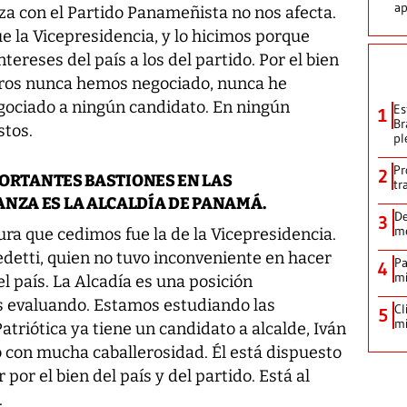
ap
nza con el Partido Panameñista no nos afecta.
e la Vicepresidencia, y lo hicimos porque
ereses del país a los del partido. Por el bien
sotros nunca hemos negociado, nunca he
gociado a ningún candidato. En ningún
Es
1
Br
tos.
pl
Pr
2
MPORTANTES BASTIONES EN LAS
tr
ANZA ES LA ALCALDÍA DE PANAMÁ.
De
3
me
ura que cedimos fue la de la Vicepresidencia.
etti, quien no tuvo inconveniente en hacer
Pa
4
mi
el país. La Alcadía es una posición
s evaluando. Estamos estudiando las
Cl
5
mi
atriótica ya tiene un candidato a alcalde, Iván
co con mucha caballerosidad. Él está dispuesto
por el bien del país y del partido. Está al
.