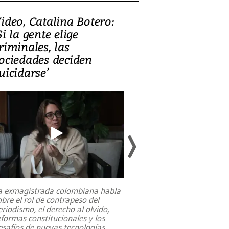
ideo, Catalina Botero:
Video: Lula la
Si la gente elige
candidatura 
riminales, las
promesas de i
ociedades deciden
en defensa, ed
uicidarse’
tierras raras
a exmagistrada colombiana habla
Entre recuerdos y es
obre el rol de contrapeso del
referencias hacia sus
eriodismo, el derecho al olvido,
presidente de Brasil,
eformas constitucionales y los
da Silva, oficializó 
esafíos de nuevas tecnologías
...
candidatura
...