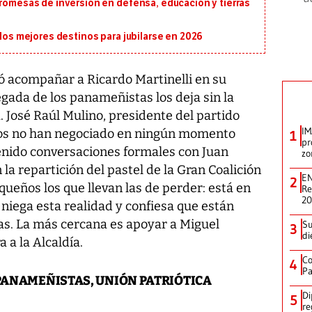
romesas de inversión en defensa, educación y tierras
 los mejores destinos para jubilarse en 2026
ió acompañar a Ricardo Martinelli en su
egada de los panameñistas los deja sin la
. José Raúl Mulino, presidente del partido
IM
llos no han negociado en ningún momento
1
pr
tenido conversaciones formales con Juan
zo
 la repartición del pastel de la Gran Coalición
EN
2
queños los que llevan las de perder: está en
Re
2
 niega esta realidad y confiesa que están
as. La más cercana es apoyar a Miguel
Su
3
di
 a la Alcaldía.
Co
4
Pa
 PANAMEÑISTAS, UNIÓN PATRIÓTICA
Di
5
re