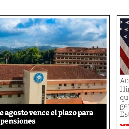
Au
Hi
qu
ge
de agosto vence el plazo para
Es
e pensiones
NACI