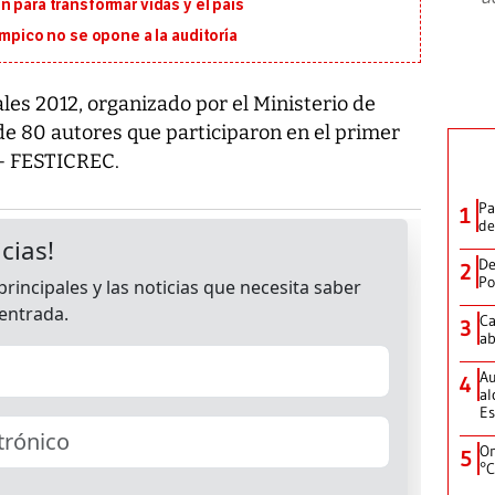
 para transformar vidas y el país
ímpico no se opone a la auditoría
ales 2012, organizado por el Ministerio de
e 80 autores que participaron en el primer
 - FESTICREC.
Pa
1
de
De
2
Po
Ca
3
ab
Au
4
al
Es
On
5
°C