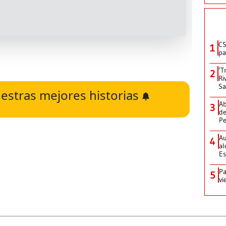
CS
1
pa
‘T
2
Ri
Sa
estras mejores historias
Ab
3
de
Pe
Au
4
al
Es
Pa
5
vi