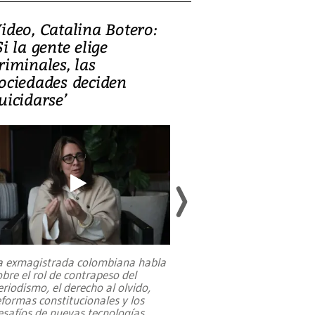
ideo, Catalina Botero:
Video: Lula la
Si la gente elige
candidatura 
riminales, las
promesas de i
ociedades deciden
en defensa, ed
uicidarse’
tierras raras
a exmagistrada colombiana habla
Entre recuerdos y es
obre el rol de contrapeso del
referencias hacia sus
eriodismo, el derecho al olvido,
presidente de Brasil,
eformas constitucionales y los
da Silva, oficializó 
esafíos de nuevas tecnologías
...
candidatura
...