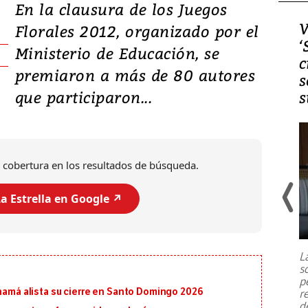
En la clausura de los Juegos
Video, Japón: Terremoto
V
Florales 2012, organizado por el
deja heridos y graves
‘
Ministerio de Educación, se
daños en Kumamoto
c
premiaron a más de 80 autores
s
que participaron...
s
 cobertura en los resultados de búsqueda.
a Estrella en Google ↗️
Un fuerte terremoto de magnitud
7,1 se registró este martes 28 de
julio en la prefectura de Kumamoto,
L
al sur de Japón, provocando una
s
emergencia de gran
...
p
anamá alista su cierre en Santo Domingo 2026
r
d