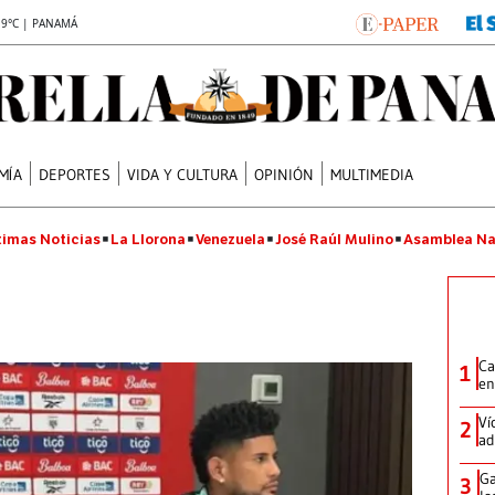
.9°C | PANAMÁ
MÍA
DEPORTES
VIDA Y CULTURA
OPINIÓN
MULTIMEDIA
timas Noticias
La Llorona
Venezuela
José Raúl Mulino
Asamblea Na
Ca
1
en
Ví
2
ad
Ga
3