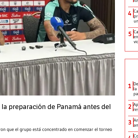
lo
Ca
4
pr
un
Ca
5
en
vi
De
1
la
p
Ap
2
 la preparación de Panamá antes del
re
Am
3
am
ron que el grupo está concentrado en comenzar el torneo
Co
4