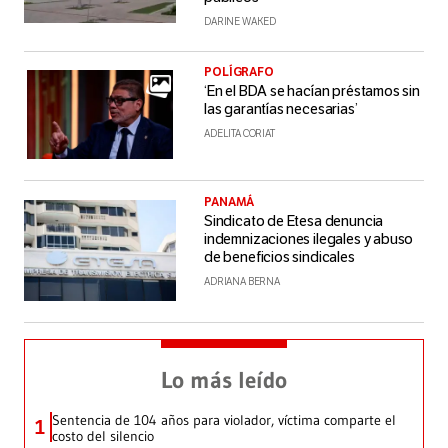
DARINE WAKED
POLÍGRAFO
‘En el BDA se hacían préstamos sin
las garantías necesarias’
ADELITA CORIAT
PANAMÁ
Sindicato de Etesa denuncia
indemnizaciones ilegales y abuso
de beneficios sindicales
ADRIANA BERNA
Lo más leído
Sentencia de 104 años para violador, víctima comparte el
1
costo del silencio