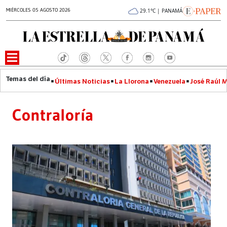
MIÉRCOLES 05 AGOSTO 2026
29.1°C | PANAMÁ
Últimas Noticias
La Llorona
Venezuela
José Raúl 
Contraloría