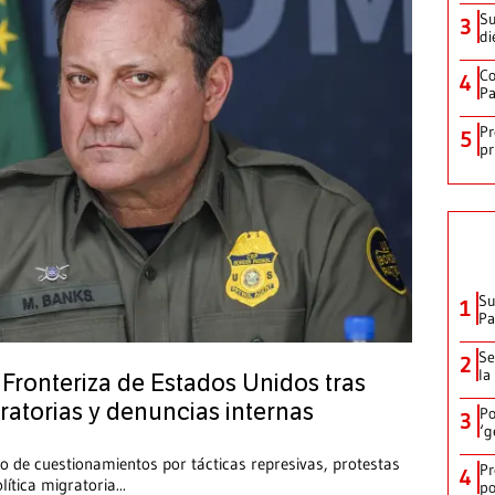
Su
3
di
Co
4
Pa
Pr
5
pr
Su
1
P
Se
2
la
a Fronteriza de Estados Unidos tras
atorias y denuncias internas
Po
3
‘g
o de cuestionamientos por tácticas represivas, protestas
Pr
4
ítica migratoria
...
po