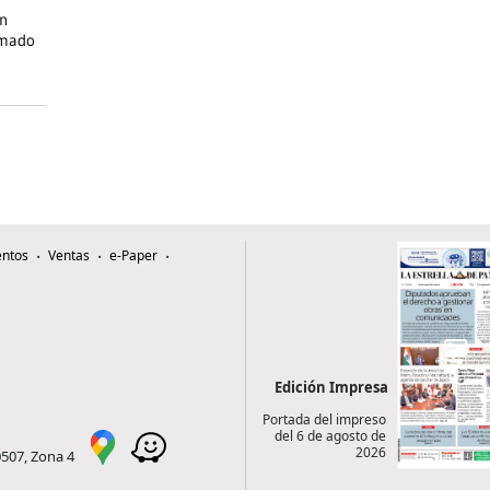
on
omado
ntos
Ventas
e-Paper
Edición Impresa
Portada del impreso
del 6 de agosto de
2026
0507, Zona 4