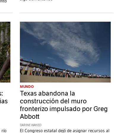
ento
MUNDO
:
Texas abandona la
ias
construcción del muro
fronterizo impulsado por Greg
Abbott
DARINE WAKED
 río
El Congreso estatal dejó de asignar recursos al