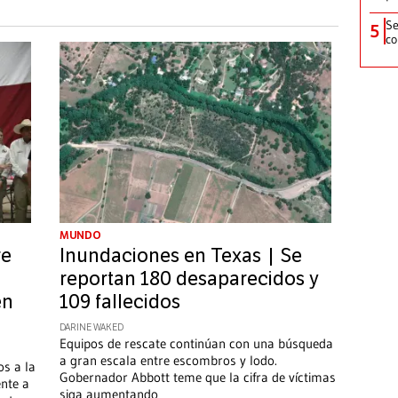
Se
5
co
MUNDO
re
Inundaciones en Texas | Se
reportan 180 desaparecidos y
en
109 fallecidos
DARINE WAKED
Equipos de rescate continúan con una búsqueda
a gran escala entre escombros y lodo.
os a la
Gobernador Abbott teme que la cifra de víctimas
ente a
siga aumentando