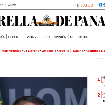
.5°C | PANAMÁ
MÍA
DEPORTES
VIDA Y CULTURA
OPINIÓN
MULTIMEDIA
timas Noticias
La Llorona
Venezuela
José Raúl Mulino
Asamblea Na
IM
1
pr
zo
EN
2
Re
2