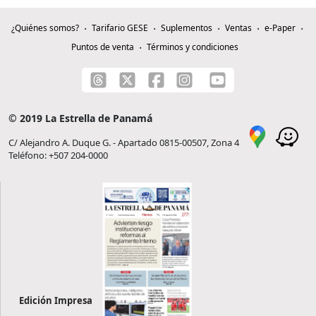
¿Quiénes somos?
Tarifario GESE
Suplementos
Ventas
e-Paper
Puntos de venta
Términos y condiciones
© 2019 La Estrella de Panamá
C/ Alejandro A. Duque G. - Apartado 0815-00507, Zona 4
Teléfono: +507 204-0000
Edición Impresa