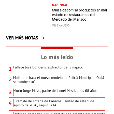
NACIONAL
Minsa decomisa productos en mal
estado de restaurantes del
Mercado del Marisco
MILEIKA LASSO
VER MÁS NOTAS
Lo más leído
Fallece José Donderis, exdirector del Sinaproc
1
Mulino rechaza el nuevo modelo de Policía Municipal: ‘Ojalá
2
se tumbe eso’
Murió Jorge Messi, padre de Lionel Messi, a los 68 años
3
Pirámide de Lotería de Panamá | sorteo de este 9 de
4
agosto de 2026, según la IA
Ordenan detención provisional de adolescente por presunta