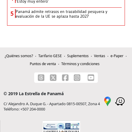
‘Estoy muy entero’
Panamá admite retrasos en trazabilidad pesquera y
5
evaluación de la UE se aplaza hasta 2027
¿Quiénes somos?
Tarifario GESE
Suplementos
Ventas
e-Paper
Puntos de venta
Términos y condiciones
© 2019 La Estrella de Panamá
C/ Alejandro A. Duque G. - Apartado 0815-00507, Zona 4
Teléfono: +507 204-0000