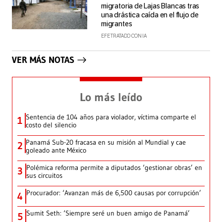
migratoria de Lajas Blancas tras
una drástica caída en el flujo de
migrantes
EFE TRATADO CON IA
VER MÁS NOTAS
Lo más leído
Sentencia de 104 años para violador, víctima comparte el
1
costo del silencio
Panamá Sub-20 fracasa en su misión al Mundial y cae
2
goleado ante México
Polémica reforma permite a diputados ‘gestionar obras’ en
3
sus circuitos
Procurador: ‘Avanzan más de 6,500 causas por corrupción’
4
Sumit Seth: ‘Siempre seré un buen amigo de Panamá’
5