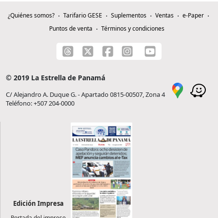
¿Quiénes somos?
Tarifario GESE
Suplementos
Ventas
e-Paper
Puntos de venta
Términos y condiciones
© 2019 La Estrella de Panamá
C/ Alejandro A. Duque G. - Apartado 0815-00507, Zona 4
Teléfono: +507 204-0000
Edición Impresa
Portada del impreso