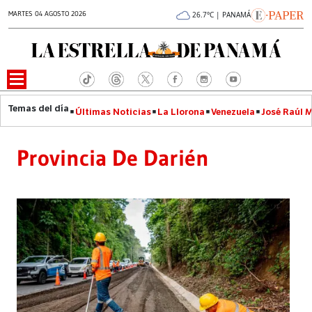
MARTES 04 AGOSTO 2026
26.7°C | PANAMÁ
Últimas Noticias
La Llorona
Venezuela
José Raúl 
Provincia De Darién