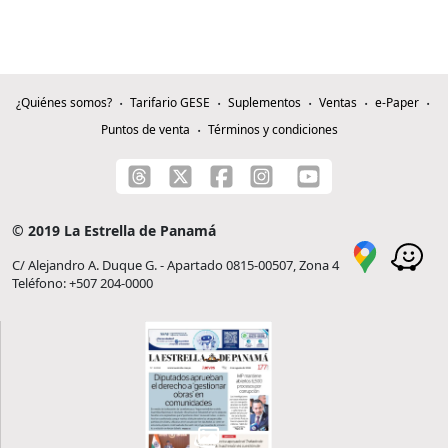
¿Quiénes somos?
Tarifario GESE
Suplementos
Ventas
e-Paper
Puntos de venta
Términos y condiciones
© 2019 La Estrella de Panamá
C/ Alejandro A. Duque G. - Apartado 0815-00507, Zona 4
Teléfono: +507 204-0000