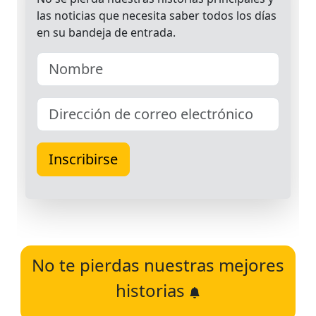
No te pierdas nuestras mejores
historias