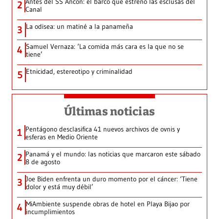
Antes del SS Ancon: el barco que estrenó las esclusas del
2
Canal
La odisea: un matiné a la panameña
3
Samuel Vernaza: ‘La comida más cara es la que no se
4
tiene’
Etnicidad, estereotipo y criminalidad
5
Últimas noticias
Pentágono desclasifica 41 nuevos archivos de ovnis y
1
esferas en Medio Oriente
Panamá y el mundo: las noticias que marcaron este sábado
2
8 de agosto
Joe Biden enfrenta un duro momento por el cáncer: ‘Tiene
3
dolor y está muy débil’
MiAmbiente suspende obras de hotel en Playa Bijao por
4
incumplimientos