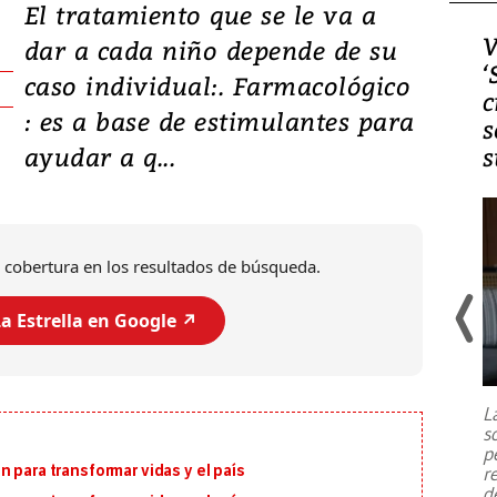
El tratamiento que se le va a
Video, Japón: Terremoto
V
dar a cada niño depende de su
deja heridos y graves
‘
caso individual:. Farmacológico
daños en Kumamoto
c
: es a base de estimulantes para
s
ayudar a q...
s
 cobertura en los resultados de búsqueda.
a Estrella en Google ↗️
Un fuerte terremoto de magnitud
7,1 se registró este martes 28 de
julio en la prefectura de Kumamoto,
L
al sur de Japón, provocando una
s
emergencia de gran
...
p
 para transformar vidas y el país
r
d