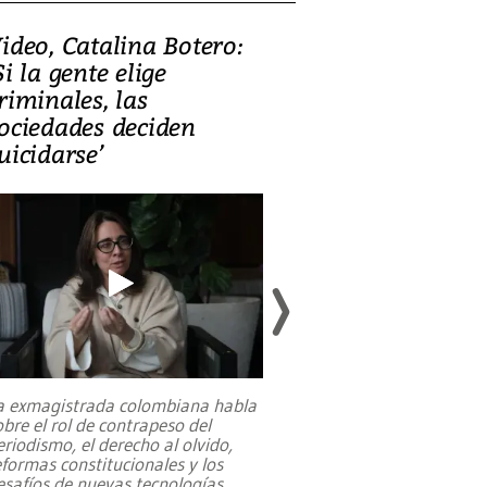
ideo, Catalina Botero:
Video: Lula la
Si la gente elige
candidatura 
riminales, las
promesas de i
ociedades deciden
en defensa, ed
uicidarse’
tierras raras
a exmagistrada colombiana habla
Entre recuerdos y es
obre el rol de contrapeso del
referencias hacia sus
eriodismo, el derecho al olvido,
presidente de Brasil,
eformas constitucionales y los
da Silva, oficializó 
esafíos de nuevas tecnologías
...
candidatura
...