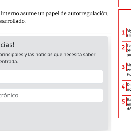
je interno asume un papel de autorregulación,
sarrollado.
Al
1
al
Te
2
pr
p
Ma
3
ev
Po
De
4
no
Ba
5
em
dó