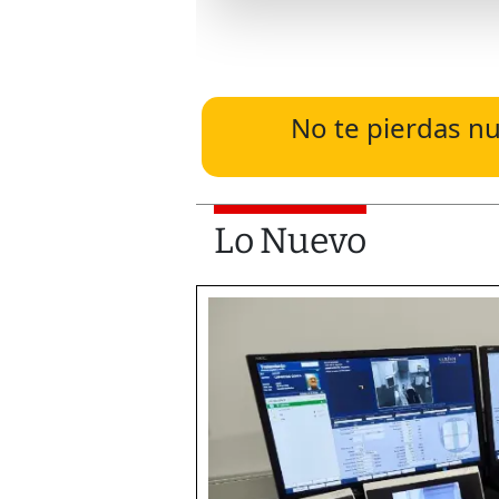
No te pierdas nu
Lo Nuevo