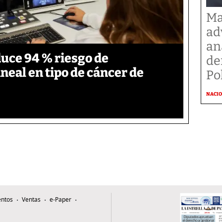
Ma
ad
an
duce 94 % riesgo de
de
neal en tipo de cáncer de
Po
NACI
ntos
Ventas
e-Paper