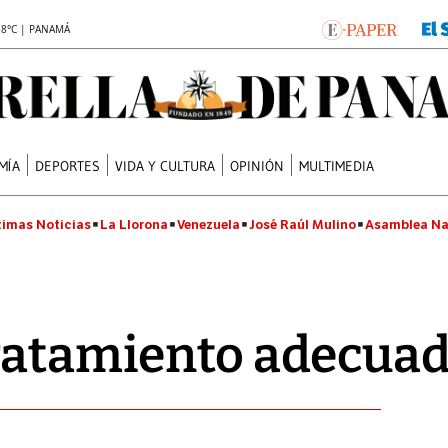
.8°C | PANAMÁ
MÍA
DEPORTES
VIDA Y CULTURA
OPINIÓN
MULTIMEDIA
timas Noticias
La Llorona
Venezuela
José Raúl Mulino
Asamblea Na
tratamiento adecua