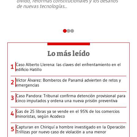
olvido, reformas constitucionales y los desafíos
de nuevas tecnologías
...
Lo más leído
Caso Alberto Llerena: las claves del enfrentamiento en el
1
edificio Hatillo
Víctor Álvarez: Bomberos de Panamá advierten de retos y
2
emergencias
Caso Pandora: Tribunal confirma detención provisional para
3
cinco imputados y ordena una nueva prisión preventiva
Gas de 25 libras ya se vende en el 95% de los comercios
4
minoristas, según Acodeco
Capturan en Chiriquí a hombre investigado en la Operación
5
Trillizas por nuevo caso de violación a una menor