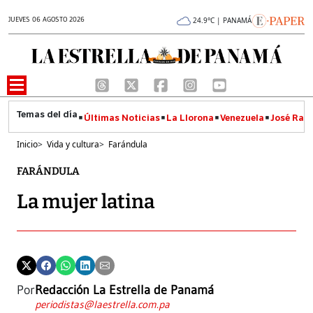
JUEVES 06 AGOSTO 2026
24.9°C | PANAMÁ
Últimas Noticias
La Llorona
Venezuela
José Raúl
Inicio
>
Vida y cultura
>
Farándula
FARÁNDULA
La mujer latina
Por
Redacción La Estrella de Panamá
periodistas@laestrella.com.pa