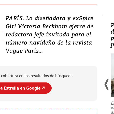
PARÍS. La diseñadora y exSpice
Video: Lula lanza su
P
Girl Victoria Beckham ejerce de
candidatura con
d
redactora jefe invitada para el
promesas de inversión
p
número navideño de la revista
en defensa, educación y
p
Vogue París...
tierras raras
 cobertura en los resultados de búsqueda.
a Estrella en Google ↗️
E
l
Entre recuerdos y escuetas
a
referencias hacia sus adversarios, el