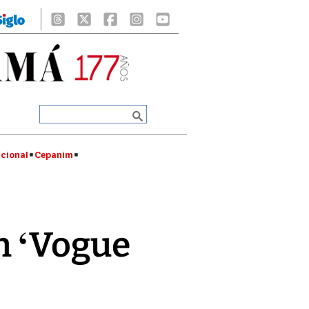
cional
Cepanim
n ‘Vogue