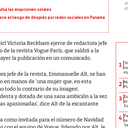
m
presidente de Brasil, Luiz Inácio Lula
m
lsa las erupciones solares
da Silva, oficializó este domingo su
candidatura
...
rece el riesgo de despido por redes sociales en Panamá
irl Victoria Beckham ejerce de redactora jefe
de la revista Vogue París, que saldrá a la
 ayer la publicación en un comunicado.
‘V
1
co
es
ra jefe de la revista, Emmanuelle Alt, se han
o en manos de ‘una mujer que, en esta
Mi
2
Pl
o todo lo contrario de su imagen’.
desta y dotada de una sana ambición a la vez.
Do
3
pr
as apasionadas’, dice Alt de la excantante.
Es
Pe
4
da como invitada para el número de Navidad
se
Se
ajo con el equipo de Vogue, liderado por Alt, le