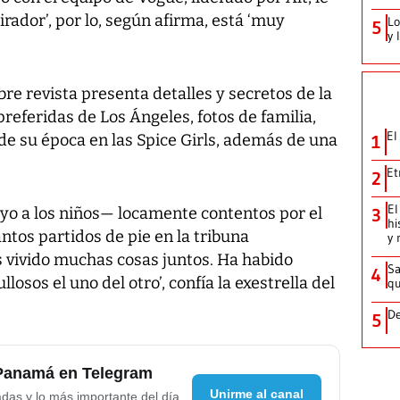
rador’, por lo, según afirma, está ‘muy
Lo
5
y 
bre revista presenta detalles y secretos de la
referidas de Los Ángeles, fotos de familia,
El
de su época en las Spice Girls, además de una
1
Et
2
El
yo a los niños— locamente contentos por el
3
hi
ntos partidos de pie en la tribuna
y 
 vivido muchas cosas juntos. Ha habido
Sa
4
osos el uno del otro’, confía la exestrella del
qu
De
5
 Panamá en Telegram
Unirme al canal
adas y lo más importante del día