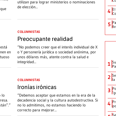
Co
utilizan para lograr ministerios o nominaciones
de elección
...
 que
El
4
Co
Pa
5
fi
COLUMNISTAS
Preocupante realidad
está
“No podemos creer que el interés individual de X
onen en
o Y personería jurídica o sociedad anónima, por
etuoso
unos dólares más, atente contra la salud e
integridad
...
Su
1
P
Se
2
la
COLUMNISTAS
Ironías irónicas
Po
3
‘g
 lo
“Debemos aceptar que estamos en la era de la
resa.
decadencia social y la cultura autodestructiva. Si
Pr
4
tán”.”
no lo admitimos, no estamos haciendo lo
po
correcto para mejorar
...
Se