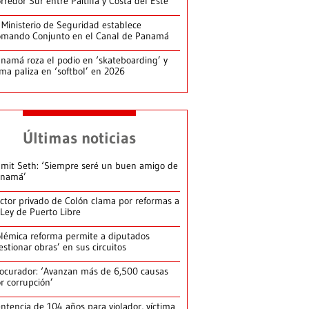
rredor Sur entre Paitilla y Costa del Este
 Ministerio de Seguridad establece
mando Conjunto en el Canal de Panamá
namá roza el podio en ‘skateboarding’ y
rma paliza en ‘softbol’ en 2026
Últimas noticias
mit Seth: ‘Siempre seré un buen amigo de
anamá’
ctor privado de Colón clama por reformas a
 Ley de Puerto Libre
lémica reforma permite a diputados
estionar obras’ en sus circuitos
ocurador: ‘Avanzan más de 6,500 causas
r corrupción’
ntencia de 104 años para violador, víctima