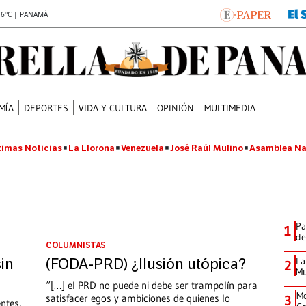
.6°C | PANAMÁ
MÍA
DEPORTES
VIDA Y CULTURA
OPINIÓN
MULTIMEDIA
timas Noticias
La Llorona
Venezuela
José Raúl Mulino
Asamblea Na
Pa
1
de
COLUMNISTAS
La
sin
(FODA-PRD) ¿Ilusión utópica?
2
Mu
“[…] el PRD no puede ni debe ser trampolín para
Mo
satisfacer egos y ambiciones de quienes lo
3
ntes,