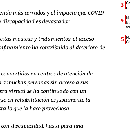
Ca
3
ca
ciendo más cerrados y el impacto que COVID-
M
4
n discapacidad es devastador.
bu
fo
Mo
 citas médicas y tratamientos, el acceso
5
Co
nfinamiento ha contribuido al deterioro de
 convertidos en centros de atención de
 a muchas personas sin acceso a sus
ra virtual se ha continuado con un
que en rehabilitación es justamente la
sta lo que la hace provechosa.
 con discapacidad, hasta para una