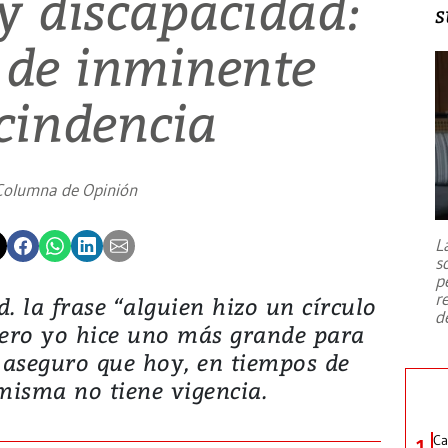
y discapacidad:
s
 de inminente
cindencia
Columna de Opinión
L
s
p
r
. la frase “alguien hizo un círculo
d
ero yo hice uno más grande para
le aseguro que hoy, en tiempos de
misma no tiene vigencia.
Ca
1