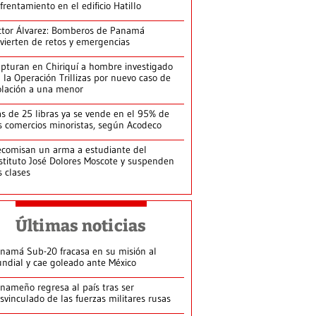
frentamiento en el edificio Hatillo
ctor Álvarez: Bomberos de Panamá
vierten de retos y emergencias
pturan en Chiriquí a hombre investigado
 la Operación Trillizas por nuevo caso de
olación a una menor
s de 25 libras ya se vende en el 95% de
s comercios minoristas, según Acodeco
comisan un arma a estudiante del
stituto José Dolores Moscote y suspenden
s clases
Últimas noticias
namá Sub-20 fracasa en su misión al
ndial y cae goleado ante México
nameño regresa al país tras ser
svinculado de las fuerzas militares rusas