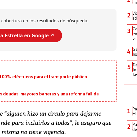
en
Ví
2
ad
 cobertura en los resultados de búsqueda.
Ca
3
en
a Estrella en Google ↗️
vi
Ga
4
lo
De
5
In
la
100% eléctricos para el transporte público
s deudas, mayores barreras y una reforma fallida
Pa
1
se “alguien hizo un círculo para dejarme
Mu
nde para incluirlos a todos”, le aseguro que
Pa
2
de
 misma no tiene vigencia.