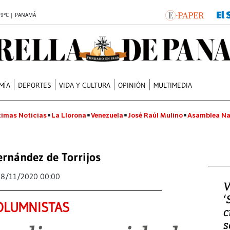
.9°C | PANAMÁ
MÍA
DEPORTES
VIDA Y CULTURA
OPINIÓN
MULTIMEDIA
timas Noticias
La Llorona
Venezuela
José Raúl Mulino
Asamblea Na
ernández de Torrijos
18/11/2020 00:00
V
‘
OLUMNISTAS
c
s