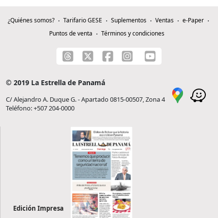
¿Quiénes somos?
Tarifario GESE
Suplementos
Ventas
e-Paper
Puntos de venta
Términos y condiciones
© 2019 La Estrella de Panamá
C/ Alejandro A. Duque G. - Apartado 0815-00507, Zona 4
Teléfono: +507 204-0000
Edición Impresa