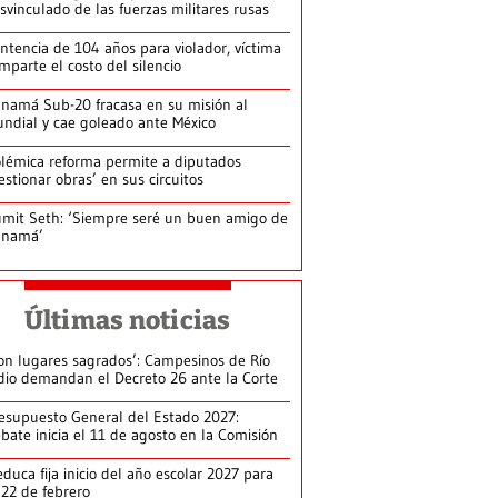
svinculado de las fuerzas militares rusas
ntencia de 104 años para violador, víctima
mparte el costo del silencio
namá Sub-20 fracasa en su misión al
ndial y cae goleado ante México
lémica reforma permite a diputados
estionar obras’ en sus circuitos
mit Seth: ‘Siempre seré un buen amigo de
anamá’
Últimas noticias
on lugares sagrados’: Campesinos de Río
dio demandan el Decreto 26 ante la Corte
esupuesto General del Estado 2027:
bate inicia el 11 de agosto en la Comisión
duca fija inicio del año escolar 2027 para
 22 de febrero