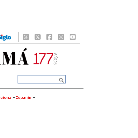
cional
Cepanim