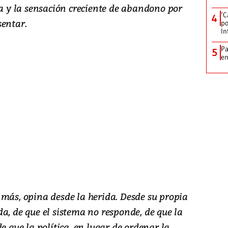
za y la sensación creciente de abandono por
‘C
4
sentar.
po
In
Pa
5
e
 más, opina desde la herida. Desde su propia
a, de que el sistema no responde, de que la
e que la política, en lugar de ordenar la