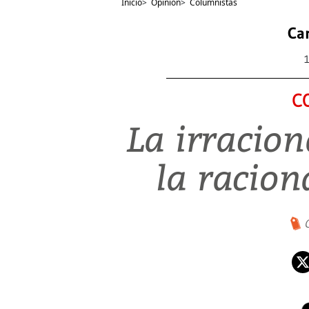
Inicio
>
Opinión
>
Columnistas
Ca
C
La irracion
la racion