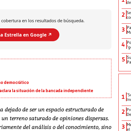
de
Se
2
co
 cobertura en los resultados de búsqueda.
Pa
3
Mu
a Estrella en Google ↗️
Po
4
‘g
Su
5
P
mo democrático
aclara la situación de la bancada independiente
‘S
1
In
 ha dejado de ser un espacio estructurado de
Pr
2
De
 un terreno saturado de opiniones dispersas.
Me
3
iamente del análisis o del conocimiento, sino
el