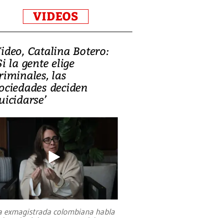
VIDEOS
ideo, Catalina Botero:
Si la gente elige
riminales, las
ociedades deciden
uicidarse’
a exmagistrada colombiana habla