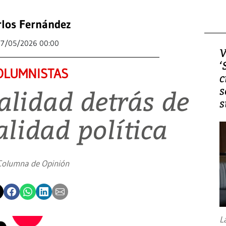
rlos Fernández
17/05/2026 00:00
V
‘
OLUMNISTAS
c
s
alidad detrás de
s
alidad política
Columna de Opinión
L