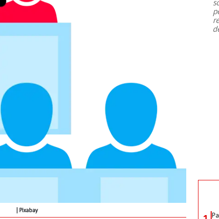
s
p
r
d
Pixabay
Pa
1