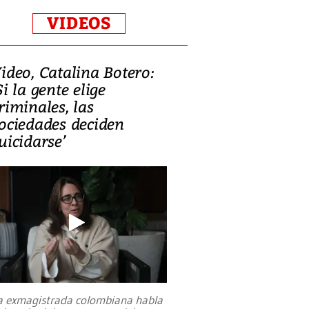
VIDEOS
ideo, Catalina Botero:
Si la gente elige
riminales, las
ociedades deciden
uicidarse’
a exmagistrada colombiana habla