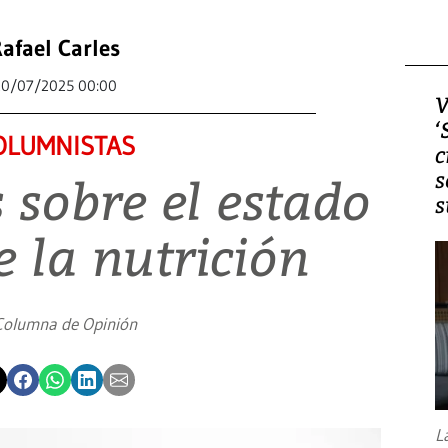
afael Carles
20/07/2025 00:00
V
‘
OLUMNISTAS
c
s
 sobre el estado
s
e la nutrición
Columna de Opinión
L