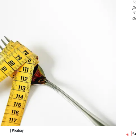
s
p
r
d
Pixabay
Pa
1