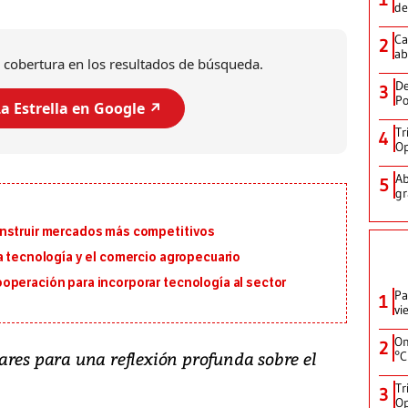
de
Ca
2
ab
 cobertura en los resultados de búsqueda.
De
3
Po
a Estrella en Google ↗️
Tr
4
Op
Ab
5
gr
onstruir mercados más competitivos
a tecnología y el comercio agropecuario
operación para incorporar tecnología al sector
Pa
1
vi
On
2
ares para una reflexión profunda sobre el
°C
Tr
3
Op