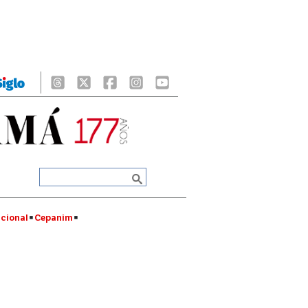
cional
Cepanim