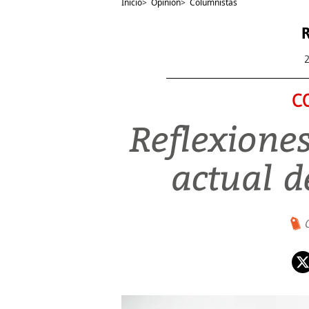
Inicio
>
Opinión
>
Columnistas
R
C
Reflexiones
actual d