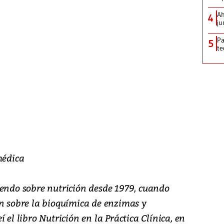
Ah
4
ju
Pa
5
te
médica
iendo sobre nutrición desde 1979, cuando
ón sobre la bioquímica de enzimas y
 el libro Nutrición en la Práctica Clínica, en