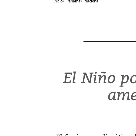
Inicio
>
Panamá
>
Nacional
El Niño p
ame