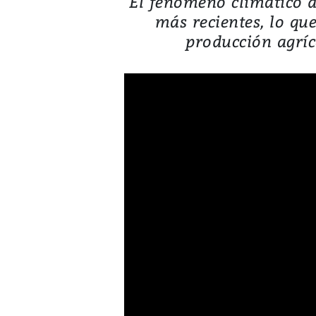
El fenómeno climático d
más recientes, lo qu
producción agríc