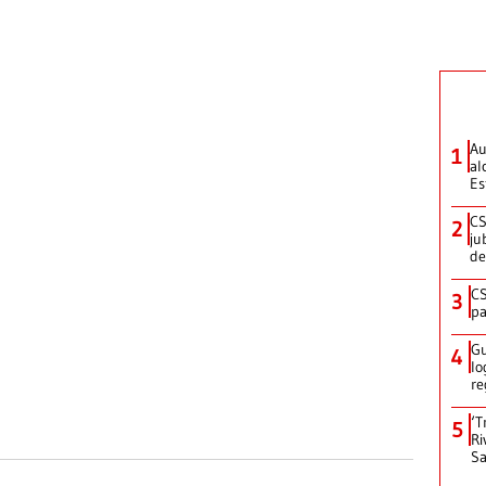
Au
1
al
Es
CS
2
ju
de
CS
3
pa
Gu
4
lo
re
‘T
5
Ri
Sa