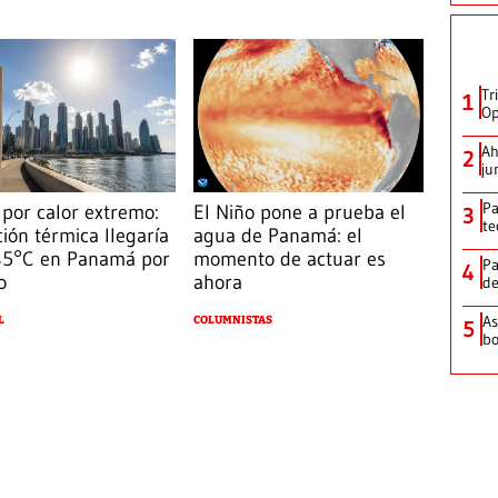
Tr
1
Op
Ah
2
ju
Pa
 por calor extremo:
El Niño pone a prueba el
3
te
ión térmica llegaría
agua de Panamá: el
 45°C en Panamá por
momento de actuar es
Pa
4
o
ahora
de
As
L
COLUMNISTAS
5
bo