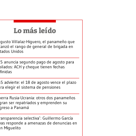
Lo más leído
gusto Villalaz-Higuero, el panameño que
canzó el rango de general de brigada en
tados Unidos
S anuncia segundo pago de agosto para
bilados: ACH y cheque tienen fechas
finidas
S advierte: el 18 de agosto vence el plazo
ra elegir el sistema de pensiones
erra Rusia-Ucrania: otros dos panameños
gran ser repatriados y emprenden su
greso a Panamá
ransparencia selectiva’: Guillermo García
vas responde a amenazas de denuncias en
n Miguelito