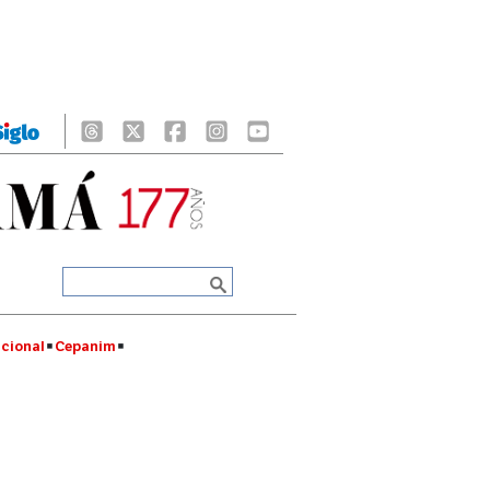
cional
Cepanim