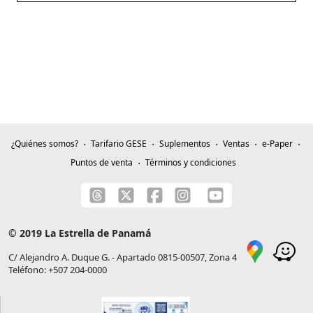
¿Quiénes somos?
Tarifario GESE
Suplementos
Ventas
e-Paper
Puntos de venta
Términos y condiciones
© 2019 La Estrella de Panamá
C/ Alejandro A. Duque G. - Apartado 0815-00507, Zona 4
Teléfono: +507 204-0000