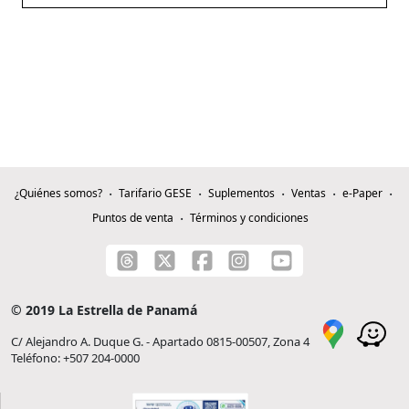
¿Quiénes somos?
Tarifario GESE
Suplementos
Ventas
e-Paper
Puntos de venta
Términos y condiciones
© 2019 La Estrella de Panamá
C/ Alejandro A. Duque G. - Apartado 0815-00507, Zona 4
Teléfono: +507 204-0000