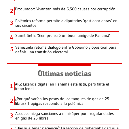
Procurador: ‘Avanzan más de 6,500 causas por corrupción’
2
Polémica reforma permite a diputados ‘gestionar obras’ en
3
sus circuitos
Sumit Seth: ‘Siempre seré un buen amigo de Panamá’
4
Venezuela retoma diálogo entre Gobierno y oposición para
5
definir una transición electoral
Últimas noticias
AIG: Licencia digital en Panamá está lista, pero falta el
1
freno legal
¿Por qué varían los pesos de los tanques de gas de 25
2
libras? Tropigas responde a la polémica
Acodeco niega sanciones a minisúper por irregularidades
3
en gas de 25 libras
‘Hay que tener paciencia’: La lección de gobernabilidad que