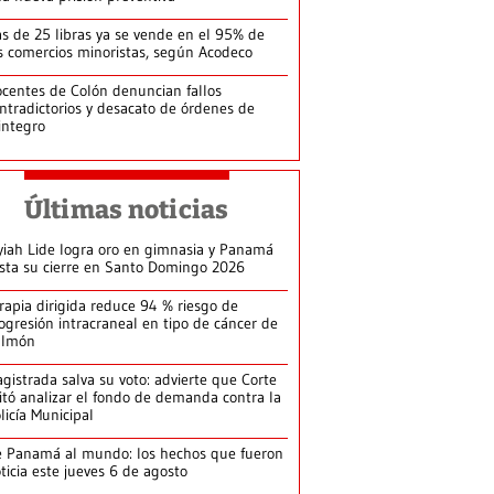
s de 25 libras ya se vende en el 95% de
s comercios minoristas, según Acodeco
centes de Colón denuncian fallos
ntradictorios y desacato de órdenes de
integro
Últimas noticias
yiah Lide logra oro en gimnasia y Panamá
ista su cierre en Santo Domingo 2026
rapia dirigida reduce 94 % riesgo de
ogresión intracraneal en tipo de cáncer de
ulmón
gistrada salva su voto: advierte que Corte
itó analizar el fondo de demanda contra la
licía Municipal
 Panamá al mundo: los hechos que fueron
ticia este jueves 6 de agosto