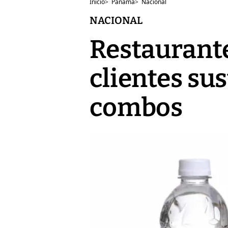
Inicio
>
Panamá
>
Nacional
NACIONAL
Restaurante
clientes su
combos