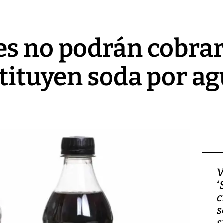
s no podrán cobrar
stituyen soda por a
Video, Japón: Terremoto
V
deja heridos y graves
‘
daños en Kumamoto
c
s
s