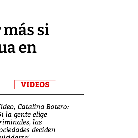
 más si
gua en
VIDEOS
ideo, Catalina Botero:
Video: Lula la
Si la gente elige
candidatura 
riminales, las
promesas de i
ociedades deciden
en defensa, ed
uicidarse’
tierras raras