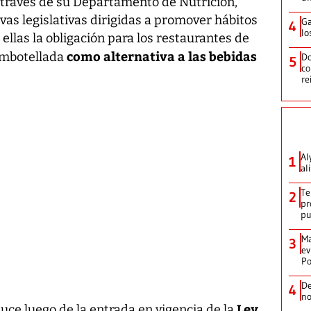
a través de su Departamento de Nutrición,
ivas legislativas dirigidas a promover hábitos
Ga
4
lo
 ellas la obligación para los restaurantes de
como alternativa a las bebidas
embotellada
Do
5
co
re
Al
1
al
Te
2
pr
p
Ma
3
ev
Po
De
4
no
Ley
uce luego de la entrada en vigencia de la