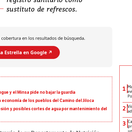
sustituto de refrescos.
 cobertura en los resultados de búsqueda.
a Estrella en Google ↗️
Ma
1
ev
ue y el Minsa pide no bajar la guardia
Po
 la economía de los pueblos del Camino del Jiloca
Ví
2
esión y posibles cortes de agua por mantenimiento del
ad
Ca
3
pr
un