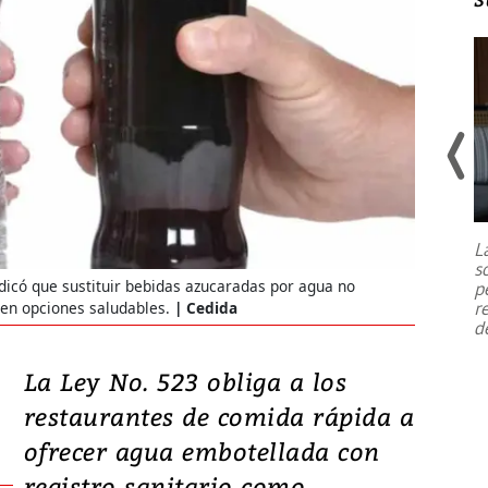
Un fuerte terremoto de magnitud
7,1 se registró este martes 28 de
julio en la prefectura de Kumamoto,
L
al sur de Japón, provocando una
s
emergencia de gran
...
indicó que sustituir bebidas azucaradas por agua no
p
r
en opciones saludables.
Cedida
d
La Ley No. 523 obliga a los
restaurantes de comida rápida a
ofrecer agua embotellada con
registro sanitario como