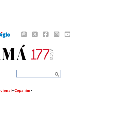
cional
Cepanim