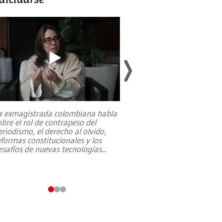
a exmagistrada colombiana habla
Entre recuerdos y es
obre el rol de contrapeso del
referencias hacia sus
eriodismo, el derecho al olvido,
presidente de Brasil,
eformas constitucionales y los
da Silva, oficializó 
esafíos de nuevas tecnologías
...
candidatura
...