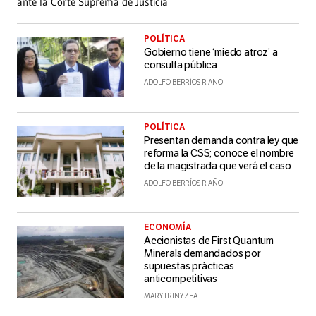
ante la Corte Suprema de Justicia
POLÍTICA
Gobierno tiene ‘miedo atroz’ a
consulta pública
ADOLFO BERRÍOS RIAÑO
POLÍTICA
Presentan demanda contra ley que
reforma la CSS; conoce el nombre
de la magistrada que verá el caso
ADOLFO BERRÍOS RIAÑO
ECONOMÍA
Accionistas de First Quantum
Minerals demandados por
supuestas prácticas
anticompetitivas
MARY TRINY ZEA