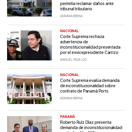
permitía reclamar daños ante
tribunal tributario
ADRIANA BERNA
NACIONAL
Corte Suprema rechaza
advertencia de
inconstitucionalidad presentada
por el exvicepresidente Carrizo
MANUEL VEGA LOO
NACIONAL
Corte Suprema evalúa demanda
de inconstitucionalidad sobre
contrato de Panamá Ports
ADRIANA BERNA
PANAMÁ
Roberto Ruíz Díaz presenta
demanda de inconstitucionalidad