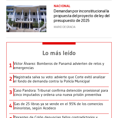
NACIONAL
Demandan por inconstitucional la
propuesta del proyecto de ley del
presupuesto de 2025
MARIO DE GRACIA
Lo más leído
Víctor Álvarez: Bomberos de Panamá advierten de retos y
1
emergencias
Magistrada salva su voto: advierte que Corte evitó analizar
2
el fondo de demanda contra la Policía Municipal
Caso Pandora: Tribunal confirma detención provisional para
3
cinco imputados y ordena una nueva prisión preventiva
Gas de 25 libras ya se vende en el 95% de los comercios
4
minoristas, según Acodeco
Docentes de Colón denuncian fallos contradictorios y