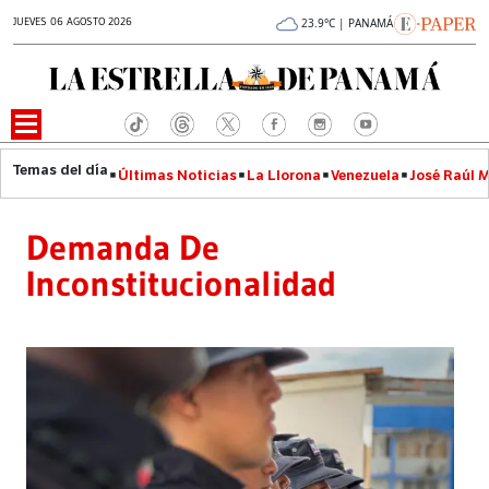
JUEVES 06 AGOSTO 2026
23.9°C | PANAMÁ
Últimas Noticias
La Llorona
Venezuela
José Raúl 
Demanda De
Inconstitucionalidad