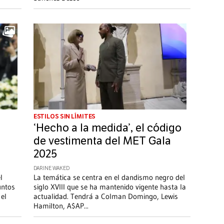
ESTILOS SIN LÍMITES
‘Hecho a la medida’, el código
de vestimenta del MET Gala
2025
DARINE WAKED
l
La temática se centra en el dandismo negro del
untos
siglo XVIII que se ha mantenido vigente hasta la
 el
actualidad. Tendrá a Colman Domingo, Lewis
Hamilton, A$AP
...