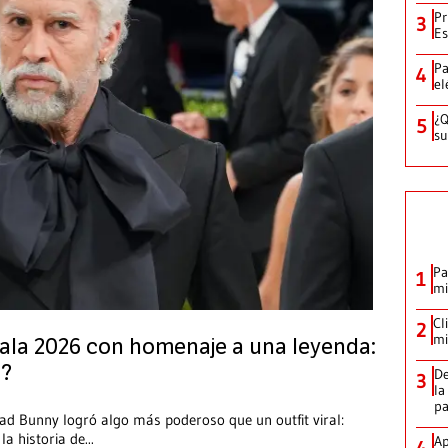
Pr
3
Es
Pa
4
el
¿Q
5
su
Pa
1
mi
Cl
2
mi
ala 2026 con homenaje a una leyenda:
o?
De
3
la
p
d Bunny logró algo más poderoso que un outfit viral:
la historia de
...
Ap
4