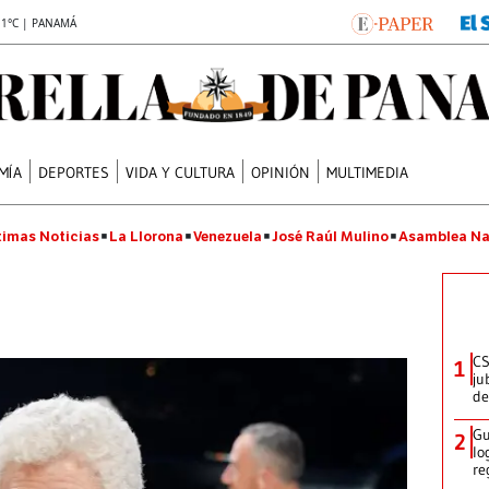
.1°C | PANAMÁ
MÍA
DEPORTES
VIDA Y CULTURA
OPINIÓN
MULTIMEDIA
timas Noticias
La Llorona
Venezuela
José Raúl Mulino
Asamblea Na
CS
1
ju
de
Gu
2
lo
re