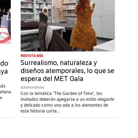
REVISTA MÍA
Surrealismo, naturaleza y
ado
diseños atemporales, lo que se
aya
espera del MET Gala
más
ADRIANA BERNA
mañana
Con la temática ‘The Garden of Time’, los
un
invitados deberán apegarse a un estilo elegante
y delicado como una oda a los elementos de
esta historia corta
...