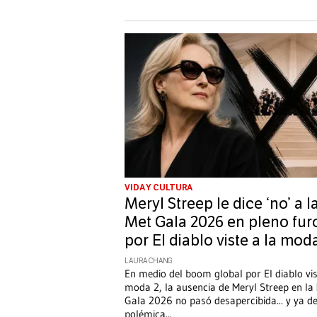
VIDA Y CULTURA
Meryl Streep le dice ‘no’ a l
Met Gala 2026 en pleno fur
por El diablo viste a la mod
LAURA CHANG
En medio del boom global por El diablo vis
moda 2, la ausencia de Meryl Streep en la
Gala 2026 no pasó desapercibida... y ya d
polémica
...