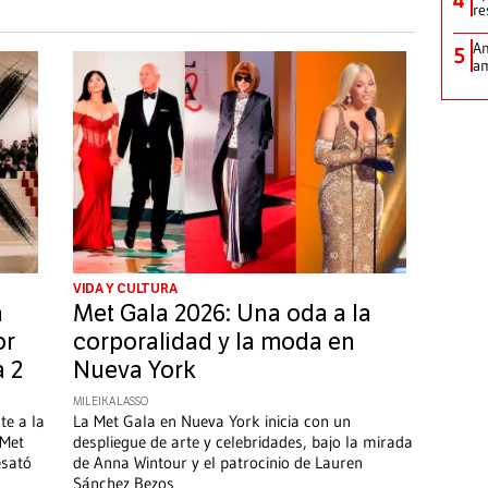
re
Am
5
am
VIDA Y CULTURA
a
Met Gala 2026: Una oda a la
or
corporalidad y la moda en
a 2
Nueva York
MILEIKA LASSO
te a la
La Met Gala en Nueva York inicia con un
 Met
despliegue de arte y celebridades, bajo la mirada
esató
de Anna Wintour y el patrocinio de Lauren
Sánchez Bezos