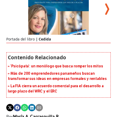
Portada del libro
Cedida
La 
‘Psicópata’: un monólogo que busca romper los mitos
Más de 200 emprendedores panameños buscan
transformar sus ideas en empresas formales y rentables
La FIA cierra un acuerdo comercial para el desarrollo a
largo plazo del WRC y el ERC
Por
María A. Carrasquilla R.