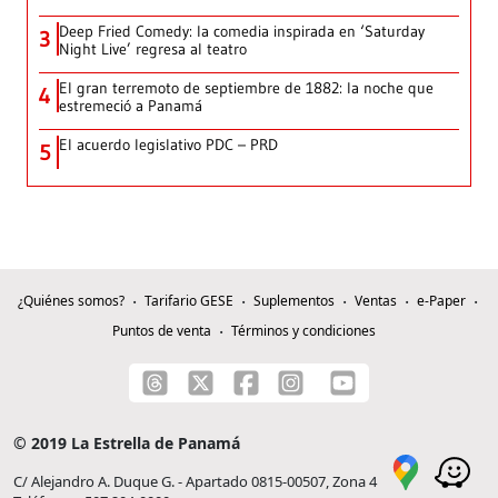
Deep Fried Comedy: la comedia inspirada en ‘Saturday
3
Night Live’ regresa al teatro
El gran terremoto de septiembre de 1882: la noche que
4
estremeció a Panamá
El acuerdo legislativo PDC – PRD
5
¿Quiénes somos?
Tarifario GESE
Suplementos
Ventas
e-Paper
Puntos de venta
Términos y condiciones
© 2019 La Estrella de Panamá
C/ Alejandro A. Duque G. - Apartado 0815-00507, Zona 4