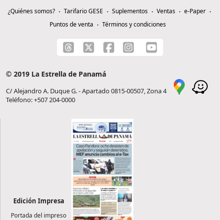
¿Quiénes somos?
Tarifario GESE
Suplementos
Ventas
e-Paper
Puntos de venta
Términos y condiciones
© 2019 La Estrella de Panamá
C/ Alejandro A. Duque G. - Apartado 0815-00507, Zona 4
Teléfono: +507 204-0000
Edición Impresa
Portada del impreso