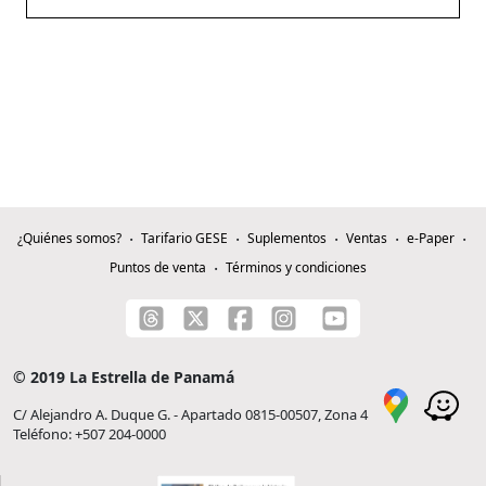
¿Quiénes somos?
Tarifario GESE
Suplementos
Ventas
e-Paper
Puntos de venta
Términos y condiciones
© 2019 La Estrella de Panamá
C/ Alejandro A. Duque G. - Apartado 0815-00507, Zona 4
Teléfono: +507 204-0000