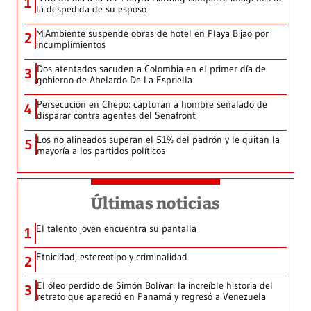
1
la despedida de su esposo
MiAmbiente suspende obras de hotel en Playa Bijao por
2
incumplimientos
Dos atentados sacuden a Colombia en el primer día de
3
gobierno de Abelardo De La Espriella
Persecución en Chepo: capturan a hombre señalado de
4
disparar contra agentes del Senafront
Los no alineados superan el 51% del padrón y le quitan la
5
mayoría a los partidos políticos
Últimas noticias
El talento joven encuentra su pantalla​
1
Etnicidad, estereotipo y criminalidad
2
El óleo perdido de Simón Bolívar: la increíble historia del
3
retrato que apareció en Panamá y regresó a Venezuela