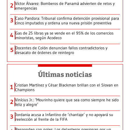
Víctor Álvarez: Bomberos de Panamá advierten de retos y
2
emergencias
Caso Pandora: Tribunal confirma detención provisional para
3
cinco imputados y ordena una nueva prisión preventiva
Gas de 25 libras ya se vende en el 95% de los comercios
4
minoristas, según Acodeco
Docentes de Colón denuncian fallos contradictorios y
5
desacato de órdenes de reintegro
Últimas noticias
Cristian Martínez y César Blackman brillan con el Slovan en
1
Champions
Vinícius Jr.: ‘Mourinho quiere que sea como siempre he sido
2
feliz y alegre’
Jordania acusa a Infantino de ‘chantaje’ y no apoyará su
3
reelección al frente de la FIFA
Responden con goles: Los delanteros presionan por un