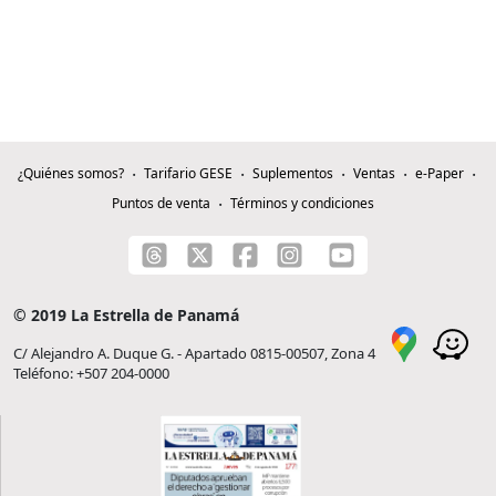
¿Quiénes somos?
Tarifario GESE
Suplementos
Ventas
e-Paper
Puntos de venta
Términos y condiciones
© 2019 La Estrella de Panamá
C/ Alejandro A. Duque G. - Apartado 0815-00507, Zona 4
Teléfono: +507 204-0000