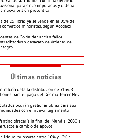
so Pandora: Tribunal confirma detención
ovisional para cinco imputados y ordena
a nueva prisión preventiva
s de 25 libras ya se vende en el 95% de
s comercios minoristas, según Acodeco
centes de Colón denuncian fallos
ntradictorios y desacato de órdenes de
integro
Últimas noticias
ntraloría detalla distribución de $164.8
llones para el pago del Décimo Tercer Mes
putados podrán gestionar obras para sus
munidades con el nuevo Reglamento
fantino ofrecería la final del Mundial 2030 a
rruecos a cambio de apoyos
n Miguelito recorta entre 10% y 13% a