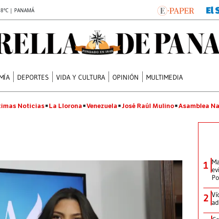
.8°C | PANAMÁ
MÍA
DEPORTES
VIDA Y CULTURA
OPINIÓN
MULTIMEDIA
timas Noticias
La Llorona
Venezuela
José Raúl Mulino
Asamblea Na
Ma
1
ev
Po
Ví
2
ad