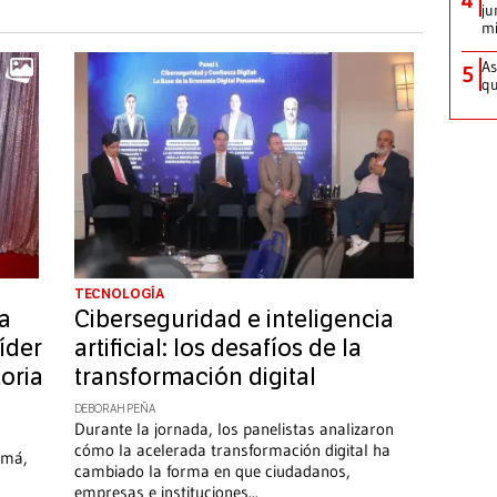
ju
mi
As
5
qu
TECNOLOGÍA
a
Ciberseguridad e inteligencia
íder
artificial: los desafíos de la
toria
transformación digital
DEBORAH PEÑA
Durante la jornada, los panelistas analizaron
cómo la acelerada transformación digital ha
amá,
cambiado la forma en que ciudadanos,
empresas e instituciones
...