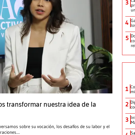
Ca
3
pr
un
Ga
4
lo
Do
5
co
re
Co
1
mi
Di
2
s transformar nuestra idea de la
co
In
3
Ma
nversamos sobre su vocación, los desafíos de su labor y el
raciones.
...
Sa
4