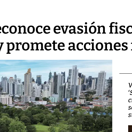
conoce evasión fisc
y promete acciones
Video, Japón: Terremoto
V
deja heridos y graves
‘
daños en Kumamoto
c
s
s