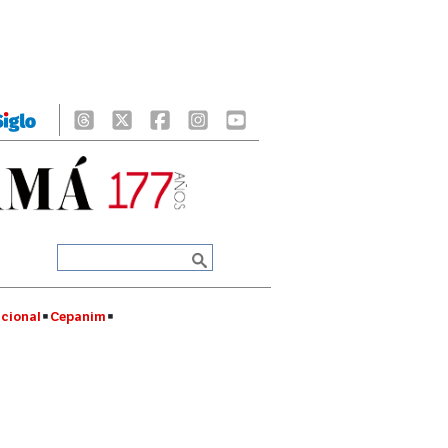
cional
Cepanim