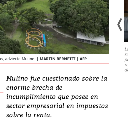
Un fuerte terremoto de magnitud
7,1 se registró este martes 28 de
julio en la prefectura de Kumamoto,
L
al sur de Japón, provocando una
s
emergencia de gran
...
s, advierte Mulino.
MARTIN BERNETTI | AFP
p
r
d
Mulino fue cuestionado sobre la
enorme brecha de
incumplimiento que posee en
sector empresarial en impuestos
sobre la renta.