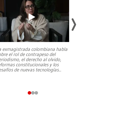
a exmagistrada colombiana habla
Entre recuerdos y es
obre el rol de contrapeso del
referencias hacia sus
eriodismo, el derecho al olvido,
presidente de Brasil,
eformas constitucionales y los
da Silva, oficializó 
esafíos de nuevas tecnologías
...
candidatura
...