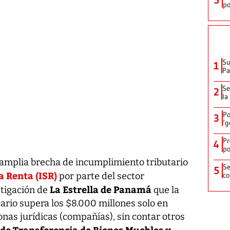
po
Su
1
P
Se
2
la
Po
3
‘g
Pr
4
po
 amplia brecha de incumplimiento tributario
Se
5
a Renta (ISR)
co
por parte del sector
La Estrella de Panamá
stigación de
que la
ario supera los $8.000 millones solo en
nas jurídicas (compañías), sin contar otros
de Transferencia de Bienes Muebles y