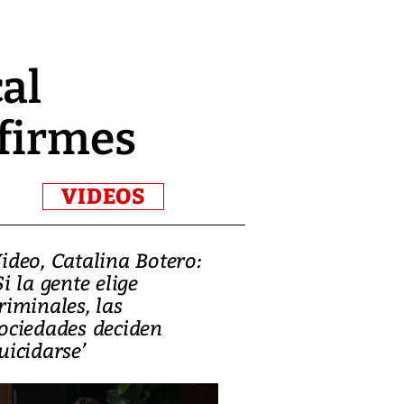
al
 firmes
VIDEOS
ideo, Catalina Botero:
Video: Lula la
Si la gente elige
candidatura 
riminales, las
promesas de i
ociedades deciden
en defensa, ed
uicidarse’
tierras raras