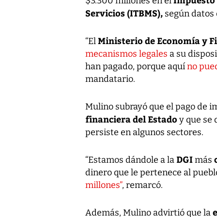
$3.300 millones en el
Servicios (ITBMS),
según datos 
Ministerio de Economía y F
“El
mecanismos legales
a su dispos
han pagado, porque aquí
no pue
mandatario.
Mulino subrayó que el pago de i
financiera del Estado
y que se 
persiste en algunos sectores.
DGI
“Estamos dándole a la
más
dinero que le pertenece al pue
millones”
, remarcó.
e
Además, Mulino advirtió que la