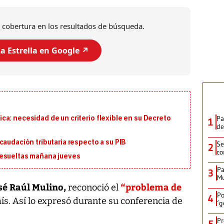
 cobertura en los resultados de búsqueda.
a Estrella en Google ↗️
Pa
a: necesidad de un criterio flexible en su Decreto
1
de
caudación tributaria respecto a su PIB
Se
2
co
resueltas mañana jueves
Pa
3
Mu
sé Raúl Mulino,
“problema de
reconoció el
Po
4
aís. Así lo expresó durante su conferencia de
‘g
Pr
5