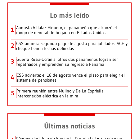
Lo más leído
Augusto Villalaz-Higuero, el panameño que alcanzó el
1
rango de general de brigada en Estados Unidos
CSS anuncia segundo pago de agosto para jubilados: ACH y
2
cheque tienen fechas definidas
Guerra Rusia-Ucrania: otros dos panameños logran ser
3
repatriados y emprenden su regreso a Panamá
CSS advierte: el 18 de agosto vence el plazo para elegir el
4
sistema de pensiones
Primera reunión entre Mulino y De La Espriella:
5
interconexión eléctrica en la mira
Últimas noticias
¡Viernes dorado para Panamá!: Dos medallas de oro y un