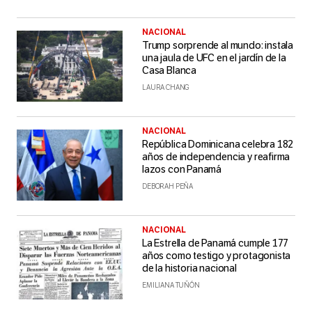
NACIONAL
Trump sorprende al mundo: instala
una jaula de UFC en el jardín de la
Casa Blanca
LAURA CHANG
NACIONAL
República Dominicana celebra 182
años de independencia y reafirma
lazos con Panamá
DEBORAH PEÑA
NACIONAL
La Estrella de Panamá cumple 177
años como testigo y protagonista
de la historia nacional
EMILIANA TUÑÓN