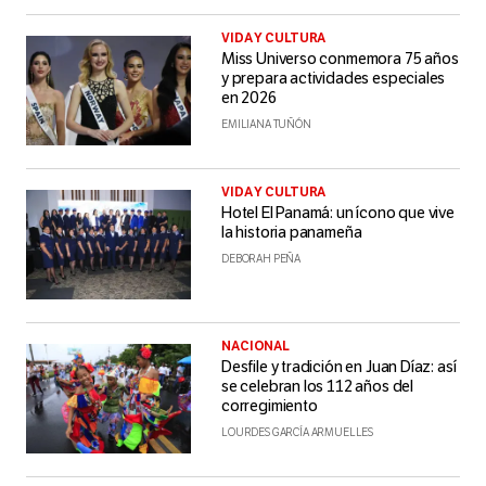
VIDA Y CULTURA
Miss Universo conmemora 75 años
y prepara actividades especiales
en 2026
EMILIANA TUÑÓN
VIDA Y CULTURA
Hotel El Panamá: un ícono que vive
la historia panameña
DEBORAH PEÑA
NACIONAL
Desfile y tradición en Juan Díaz: así
se celebran los 112 años del
corregimiento
LOURDES GARCÍA ARMUELLES