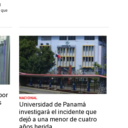
l
 que
por
NACIONAL
s
Universidad de Panamá
investigará el incidente que
dejó a una menor de cuatro
años herida