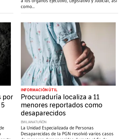
a los órganos Ejecutivo, Legislativo y Judicial, así
como
...
INFORMACIÓN ÚTIL
s por
Procuraduría localiza a 11
 5
menores reportados como
desaparecidos
EMILIANA TUÑÓN
 de
La Unidad Especializada de Personas
a
Desaparecidas de la PGN resolvió varios casos