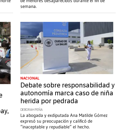
 norte
de menores desaparecidos durante el fin de
semana.
NACIONAL
Debate sobre responsabilidad y
autonomía marca caso de niña
e
herida por pedrada
ay,
DEBORAH PEÑA
La abogada y exdiputada Ana Matilde Gómez
expresó su preocupación y calificó de
“inaceptable y repudiable” el hecho.