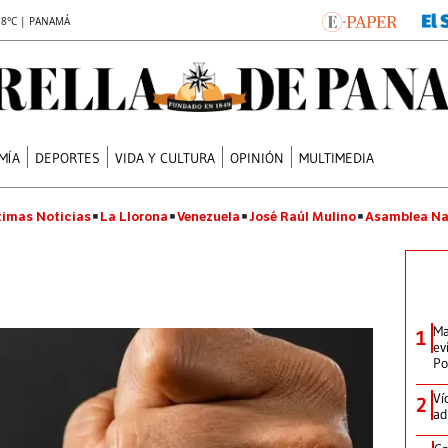
.8°C | PANAMÁ
MÍA
DEPORTES
VIDA Y CULTURA
OPINIÓN
MULTIMEDIA
timas Noticias
La Llorona
Venezuela
José Raúl Mulino
Asamblea Na
Ma
1
ev
Po
Ví
2
ad