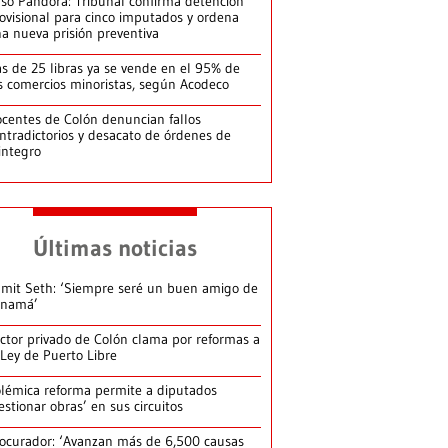
so Pandora: Tribunal confirma detención
ovisional para cinco imputados y ordena
a nueva prisión preventiva
s de 25 libras ya se vende en el 95% de
s comercios minoristas, según Acodeco
centes de Colón denuncian fallos
ntradictorios y desacato de órdenes de
integro
Últimas noticias
mit Seth: ‘Siempre seré un buen amigo de
anamá’
ctor privado de Colón clama por reformas a
 Ley de Puerto Libre
lémica reforma permite a diputados
estionar obras’ en sus circuitos
ocurador: ‘Avanzan más de 6,500 causas