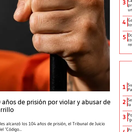
Ca
3
pr
un
Ga
4
lo
Do
5
co
re
Su
1
P
Se
2
ños de prisión por violar y abusar de
la
rillo
Po
3
‘g
s alcanzó los 104 años de prisión, el Tribunal de Juicio
del ‘Código
...
Pr
4