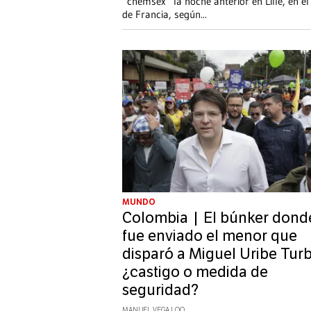
“chemsex” la noche anterior en Lille, en el
de Francia, según
...
MUNDO
Colombia | El búnker dond
fue enviado el menor que
disparó a Miguel Uribe Turb
¿castigo o medida de
seguridad?
MANUEL VEGA LOO