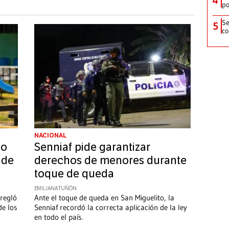
po
Se
5
co
NACIONAL
so
Senniaf pide garantizar
 de
derechos de menores durante
toque de queda
EMILIANA TUÑÓN
rregló
Ante el toque de queda en San Miguelito, la
de los
Senniaf recordó la correcta aplicación de la ley
en todo el país.