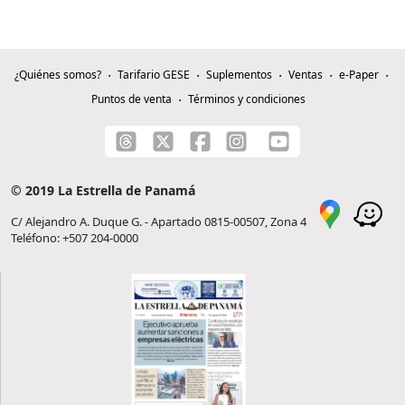
¿Quiénes somos?
Tarifario GESE
Suplementos
Ventas
e-Paper
Puntos de venta
Términos y condiciones
© 2019 La Estrella de Panamá
C/ Alejandro A. Duque G. - Apartado 0815-00507, Zona 4
Teléfono: +507 204-0000