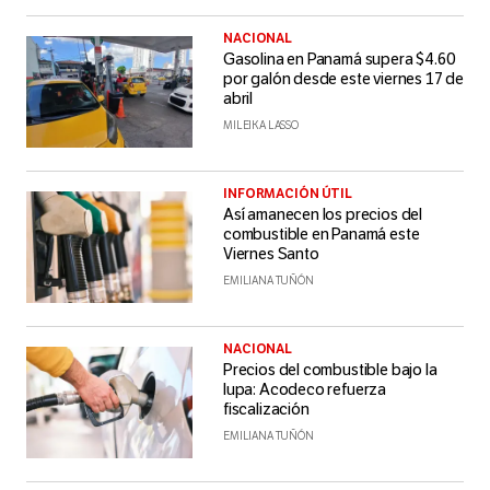
NACIONAL
Gasolina en Panamá supera $4.60
por galón desde este viernes 17 de
abril
MILEIKA LASSO
INFORMACIÓN ÚTIL
Así amanecen los precios del
combustible en Panamá este
Viernes Santo
EMILIANA TUÑÓN
NACIONAL
Precios del combustible bajo la
lupa: Acodeco refuerza
fiscalización
EMILIANA TUÑÓN