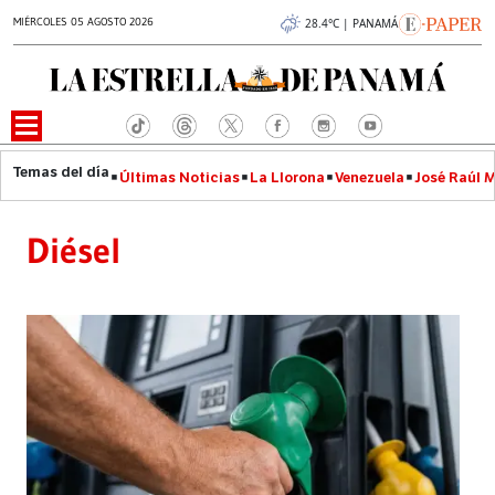
MIÉRCOLES 05 AGOSTO 2026
28.4°C | PANAMÁ
Últimas Noticias
La Llorona
Venezuela
José Raúl 
Diésel