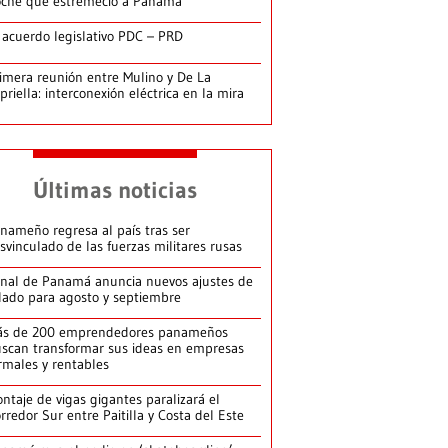
che que estremeció a Panamá
 acuerdo legislativo PDC – PRD
imera reunión entre Mulino y De La
priella: interconexión eléctrica en la mira
Últimas noticias
nameño regresa al país tras ser
svinculado de las fuerzas militares rusas
nal de Panamá anuncia nuevos ajustes de
lado para agosto y septiembre
ás de 200 emprendedores panameños
scan transformar sus ideas en empresas
rmales y rentables
ntaje de vigas gigantes paralizará el
rredor Sur entre Paitilla y Costa del Este