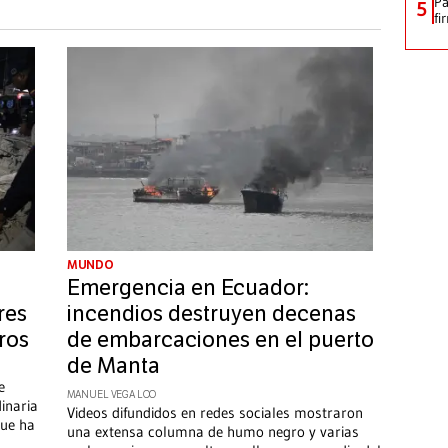
Pa
5
fi
MUNDO
Emergencia en Ecuador:
res
incendios destruyen decenas
ros
de embarcaciones en el puerto
de Manta
e
MANUEL VEGA LOO
inaria
Videos difundidos en redes sociales mostraron
que ha
una extensa columna de humo negro y varias