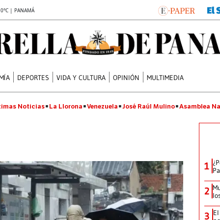
.0°C | PANAMÁ
MÍA
DEPORTES
VIDA Y CULTURA
OPINIÓN
MULTIMEDIA
timas Noticias
La Llorona
Venezuela
José Raúl Mulino
Asamblea Na
¿P
1
Pa
Mu
2
lo
El
3