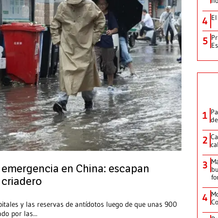
no
El
4
Pr
5
Es
Pa
1
de
Ca
2
ca
M
3
 emergencia en China: escapan
bu
fo
 criadero
Mo
4
Co
pitales y las reservas de antídotos luego de que unas 900
ado por las
...