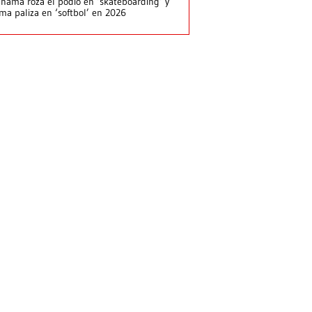
namá roza el podio en ‘skateboarding’ y
rma paliza en ‘softbol’ en 2026