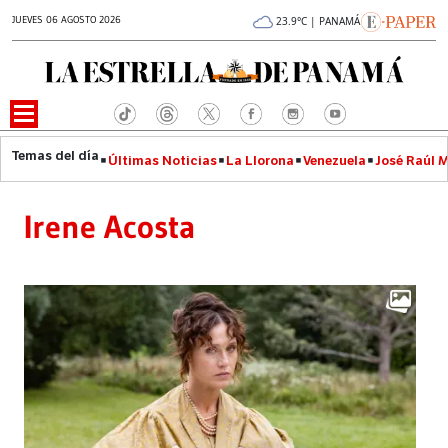
JUEVES 06 AGOSTO 2026
23.9°C | PANAMÁ
Últimas Noticias
La Llorona
Venezuela
José Raúl 
Irene Acosta