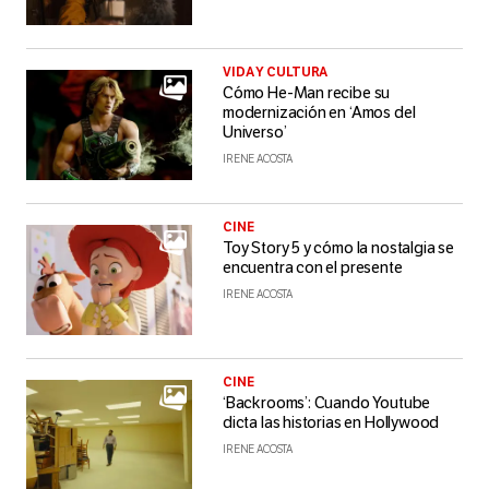
VIDA Y CULTURA
Cómo He-Man recibe su
modernización en ‘Amos del
Universo’
IRENE ACOSTA
CINE
Toy Story 5 y cómo la nostalgia se
encuentra con el presente
IRENE ACOSTA
CINE
‘Backrooms’: Cuando Youtube
dicta las historias en Hollywood
IRENE ACOSTA