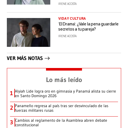
IRENE ACOSTA
VIDA Y CULTURA
‘El Drama’: ¿Vale la pena guardarle
secretos a tu pareja?
IRENE ACOSTA
VER MÁS NOTAS
Lo más leído
Alyiah Lide logra oro en gimnasia y Panamá alista su cierre
1
en Santo Domingo 2026
Panameño regresa al país tras ser desvinculado de las
2
fuerzas militares rusas
Cambios al reglamento de la Asamblea abren debate
3
constitucional