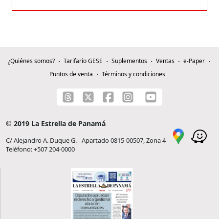
¿Quiénes somos?
Tarifario GESE
Suplementos
Ventas
e-Paper
Puntos de venta
Términos y condiciones
© 2019 La Estrella de Panamá
C/ Alejandro A. Duque G. - Apartado 0815-00507, Zona 4
Teléfono: +507 204-0000