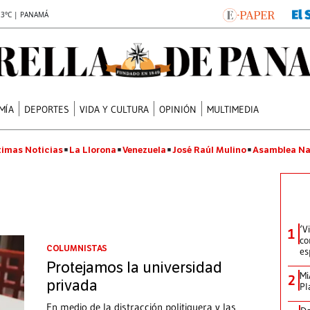
.3°C | PANAMÁ
MÍA
DEPORTES
VIDA Y CULTURA
OPINIÓN
MULTIMEDIA
timas Noticias
La Llorona
Venezuela
José Raúl Mulino
Asamblea Na
‘V
1
co
COLUMNISTAS
es
Protejamos la universidad
Mi
2
privada
Pl
En medio de la distracción politiquera y las