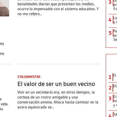
Do
3
banalidades diarias que presentan los medios,
pr
ocurre lo impensable con el sistema educativo. Y
Es
no me refiero
...
Lo
4
y 
Pe
5
se
Se
des
 me
El
1
COLUMNISTAS
El valor de ser un buen vecino
Et
2
Vivir en un vecindario era, en otros tiempos, la
El
certeza de un rostro amigable y una
3
a
hi
conversación amena. Ahora hasta caminar en la
vida.
y 
acera equivocada se
...
as
Sa
4