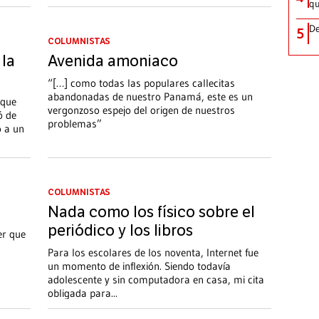
qu
De
5
COLUMNISTAS
 la
Avenida amoniaco
“[…] como todas las populares callecitas
abandonadas de nuestro Panamá, este es un
 que
vergonzoso espejo del origen de nuestros
́ de
problemas”
́ a un
COLUMNISTAS
Nada como los físico sobre el
periódico y los libros
er que
Para los escolares de los noventa, Internet fue
un momento de inflexión. Siendo todavía
adolescente y sin computadora en casa, mi cita
obligada para
...