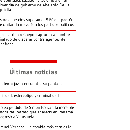
s atentados sacuden a Colombia en el
imer día de gobierno de Abelardo De La
priella
s no alineados superan el 51% del padrón
le quitan la mayoría a los partidos políticos
rsecución en Chepo: capturan a hombre
ñalado de disparar contra agentes del
nafront
Últimas noticias
 talento joven encuentra su pantalla​
nicidad, estereotipo y criminalidad
 óleo perdido de Simón Bolívar: la increíble
storia del retrato que apareció en Panamá
regresó a Venezuela
muel Vernaza: ‘La comida más cara es la