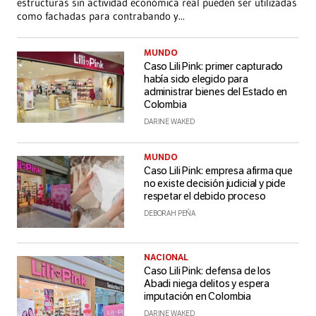
estructuras sin actividad económica real pueden ser utilizadas
como fachadas para contrabando y
...
MUNDO
Caso Lili Pink: primer capturado
había sido elegido para
administrar bienes del Estado en
Colombia
DARINE WAKED
MUNDO
Caso Lili Pink: empresa afirma que
no existe decisión judicial y pide
respetar el debido proceso
DEBORAH PEÑA
NACIONAL
Caso Lili Pink: defensa de los
Abadi niega delitos y espera
imputación en Colombia
DARINE WAKED