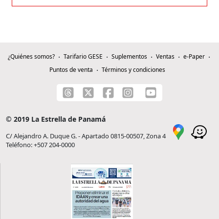
¿Quiénes somos?
Tarifario GESE
Suplementos
Ventas
e-Paper
Puntos de venta
Términos y condiciones
© 2019 La Estrella de Panamá
C/ Alejandro A. Duque G. - Apartado 0815-00507, Zona 4
Teléfono: +507 204-0000