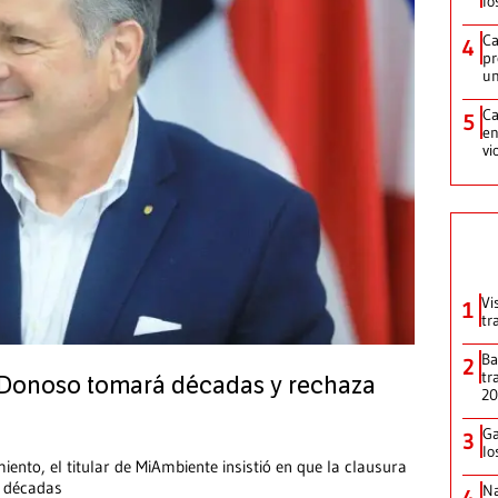
lo
Ca
4
pr
un
Ca
5
en
vi
Vi
1
tr
Ba
2
tr
n Donoso tomará décadas y rechaza
2
Ga
3
lo
nto, el titular de MiAmbiente insistió en que la clausura
s décadas
Na
4