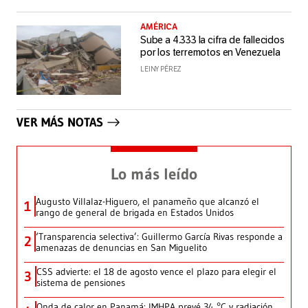
AMÉRICA
Sube a 4.333 la cifra de fallecidos
por los terremotos en Venezuela
LEINY PÉREZ
VER MÁS NOTAS
Lo más leído
Augusto Villalaz-Higuero, el panameño que alcanzó el
1
rango de general de brigada en Estados Unidos
‘Transparencia selectiva’: Guillermo García Rivas responde a
2
amenazas de denuncias en San Miguelito
CSS advierte: el 18 de agosto vence el plazo para elegir el
3
sistema de pensiones
Onda de calor en Panamá: IMHPA prevé 34 °C y radiación