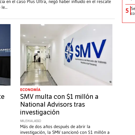
ia en el caso Plus Ultra, negó haber influido en el rescate
 le
...
Se
5
co
ECONOMÍA
te
SMV multa con $1 millón a
National Advisors tras
investigación
MILEIKA LASSO
Más de dos años después de abrir la
investigación, la SMV sancionó con $1 millón a