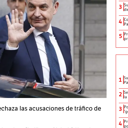
Su
3
di
Co
4
Pa
Pr
5
pr
Su
1
P
Se
2
la
Po
echaza las acusaciones de tráfico de
3
‘g
Pr
4
po