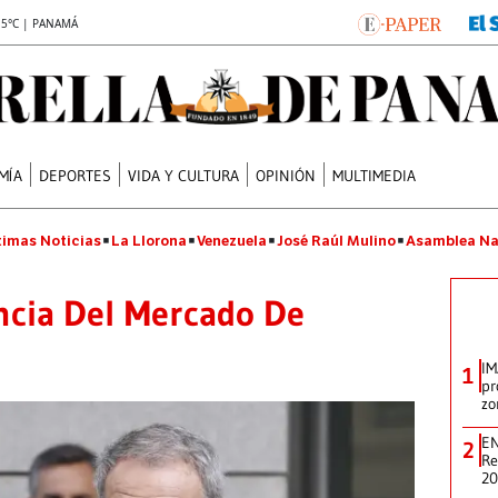
.5°C | PANAMÁ
MÍA
DEPORTES
VIDA Y CULTURA
OPINIÓN
MULTIMEDIA
timas Noticias
La Llorona
Venezuela
José Raúl Mulino
Asamblea Na
ncia Del Mercado De
IM
1
pr
zo
EN
2
Re
2