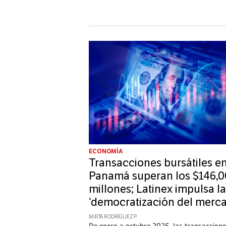
ECONOMÍA
Transacciones bursátiles e
Panamá superan los $146,
millones; Latinex impulsa la
‘democratización del merc
MIRTA RODRÍGUEZ P.
De enero a octubre 2025, las transaccione