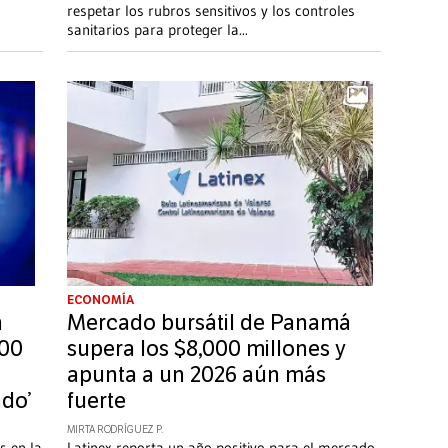
respetar los rubros sensitivos y los controles
sanitarios para proteger la
...
ECONOMÍA
n
Mercado bursátil de Panamá
000
supera los $8,000 millones y
apunta a un 2026 aún más
ado’
fuerte
MIRTA RODRÍGUEZ P.
s en la
Latinex reporta un año positivo para el mercado